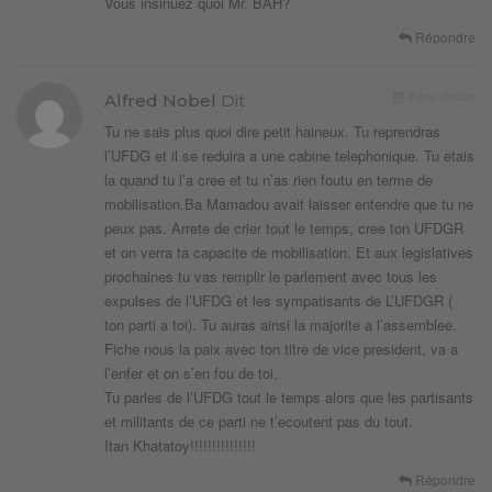
Vous insinuez quoi Mr. BAH?
Répondre
8 ans depuis
Alfred Nobel
Dit
Tu ne sais plus quoi dire petit haineux. Tu reprendras
l’UFDG et il se reduira a une cabine telephonique. Tu etais
la quand tu l’a cree et tu n’as rien foutu en terme de
mobilisation.Ba Mamadou avait laisser entendre que tu ne
peux pas. Arrete de crier tout le temps, cree ton UFDGR
et on verra ta capacite de mobilisation. Et aux legislatives
prochaines tu vas remplir le parlement avec tous les
expulses de l’UFDG et les sympatisants de L’UFDGR (
ton parti a toi). Tu auras ainsi la majorite a l’assemblee.
Fiche nous la paix avec ton titre de vice president, va a
l’enfer et on s’en fou de toi.
Tu parles de l’UFDG tout le temps alors que les partisants
et militants de ce parti ne t’ecoutent pas du tout.
Itan Khatatoy!!!!!!!!!!!!!!!
Répondre