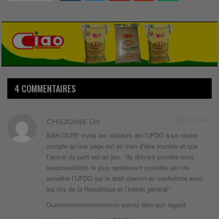
4 COMMENTAIRES
8 ans depuis
CHIDOINE
Dit
BAH OURY invite les militants de l’UFDG à se rendre
compte qu’une page est en train d’être tournée et que
l’avenir du parti est en jeu. ‘’Ils doivent prendre leurs
responsabilités le plus rapidement possible afin de
remettre l’UFDG sur le droit chemin en conformité avec
les lois de la République et l’intérêt général’’
Oummmmmmmmmmmm suivez bien son regard;