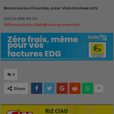
Boussouriou Doumba, pour VisionGuinee.Info
00224 666 90 54
16/boussouriou.bah@visionguinee.info
0
Share