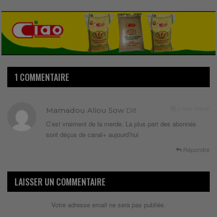
1 COMMENTAIRE
2 mois depuis
Mamadou Aliou Sow
Dit
C’est vraiment de la merde. La plus part des abonnés
sont déçus de canal+ aujourd’hui
Répondre
LAISSER UN COMMENTAIRE
Votre adresse email ne sera pas publiée.