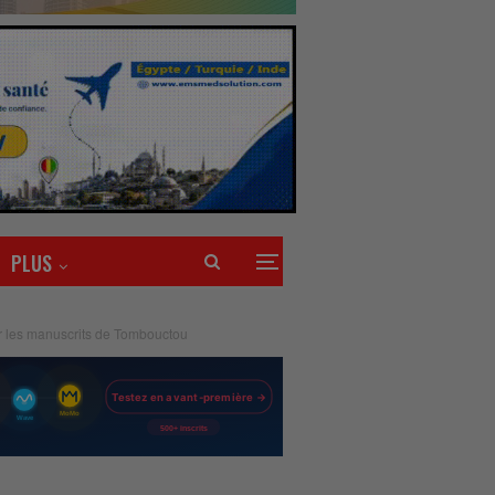
PLUS
sur les manuscrits de Tombouctou