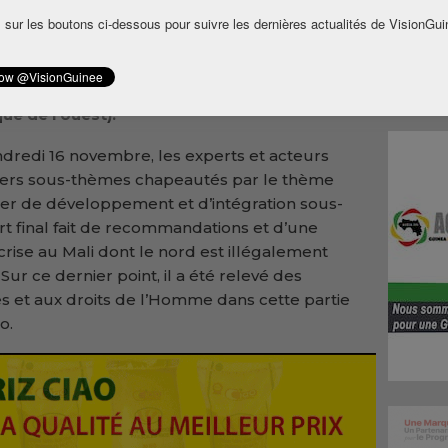
t tenue à Ivotel au Plateau la 2è Conférence
 sur les boutons ci-dessous pour suivre les dernières actualités de VisionGui
jan. Cette initiative du gouvernement de la
it placée sous l’égide de l’Uemoa (Union
-africaine) et de la Cedeao (Communauté
ue de l’ouest).
ndredi 16 novembre, les experts et acteurs
ivers sous-thèmes chapeautés par le thème
ilier de développement et d’intégration sous-
rt final fait de recommandations et d’une
 crise au Mali dont le nord est illégalement
r ce dernier point, il a été relevé des
les et aux droits de l’Homme dans cette partie
o.