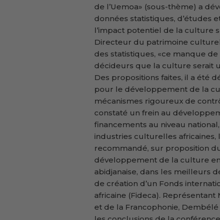
de l’Uemoa» (sous-thème) a dévo
données statistiques, d’études e
l’impact potentiel de la cultur
Directeur du patrimoine culturel 
des statistiques, «ce manque d
décideurs que la culture serait 
Des propositions faites, il a été
pour le développement de la cu
mécanismes rigoureux de contrôle
constaté un frein au développeme
financements au niveau national,
industries culturelles africaines,
recommandé, sur proposition du 
développement de la culture en Af
abidjanaise, dans les meilleurs d
de création d’un Fonds internat
africaine (Fideca). Représentant
et de la Francophonie, Dembélé 
les conclusions de la conférence 