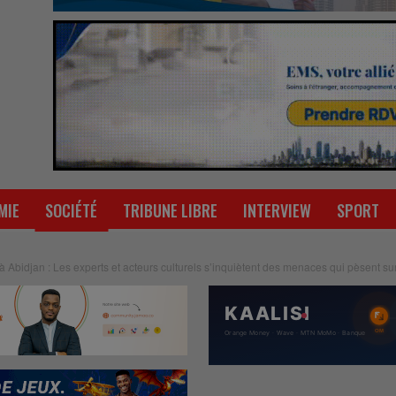
MIE
SOCIÉTÉ
TRIBUNE LIBRE
INTERVIEW
SPORT
 à Abidjan : Les experts et acteurs culturels s’inquiètent des menaces qui pèsent 