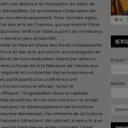
ilé une absence (à l’exception du Mali) de
t d’enquêtes. Ce qui entrave l’évaluation de
e sur son développement. Pour Komlan Agbo,
et des arts de l’Uemoa, qui a présenté l’état
e données renforce l’idée auprès de nombreux
un secteur peu productif».
NEWS
 décidé la mise en place des fonds conséquents
lture et des arts qui seront accompagnés de
 et de suivi-évaluation. Ayant par ailleurs
E-mail
*
nt culturel dû à la faiblesse de l’accès aux
 régional et continental des entreprises et
 les participants à la conférence ont
Mobile
Forum culturel africain ‘’pour le
rique’’, l’organisation dans la capitale
élais possibles, d’une rencontre sur le projet
ional pour le développement de la culture
ENVOY
 Maurice Bandaman, l’ex-ministre de la Culture
Fausseni (directeur de cabinet) a rassuré que
seront traduites en actes concrets. Citant