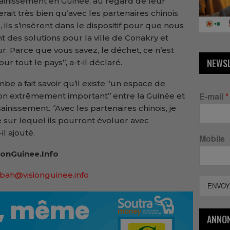
sainissement en Guinée, au regard de leur
erait très bien qu’avec les partenaires chinois
ils s’insèrent dans le dispositif pour que nous
t des solutions pour la ville de Conakry et
eur. Parce que vous savez, le déchet, ce n’est
NEWS
 tout le pays’’, a-t-il déclaré.
be a fait savoir qu’il existe ‘’un espace de
E-mail
*
n extrêmement important’’ entre la Guinée et
inissement. ‘’Avec les partenaires chinois, je
e sur lequel ils pourront évoluer avec
l ajouté.
Mobile
onGuinee.Info
bah@visionguinee.info
ENVOY
ANNO