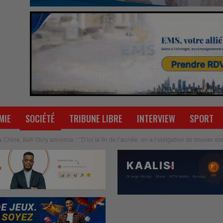
MIE
SOCIÉTÉ
TRIBUNE LIBRE
INTERVIEW
SPORT
 Chine, Bah Oury annonce : ‘’D’ici la fin de l’année, on a l’obligation de trouver de