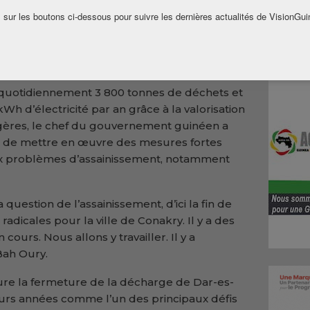
ntre de valorisation électrique des déchets
 sur les boutons ci-dessous pour suivre les dernières actualités de VisionGui
ls, une infrastructure située à l’embouchure
e dans le traitement et la transformation des
ite quotidiennement 3 800 tonnes de déchets et
Wh d’électricité par an grâce à la valorisation
ères, le chef du gouvernement guinéen a
s de mettre en œuvre des mesures fortes
 problèmes d’assainissement, notamment
la question de l’assainissement, d’ici la fin de
radicales pour la ville de Conakry. Il y a des
cours. Nous allons y travailler. Il y a
 Bah Oury.
gure la fermeture de la décharge de Dar-es-
urs années comme l’un des principaux défis