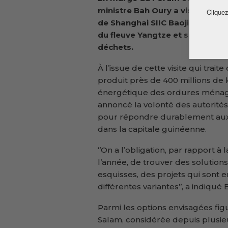
ministre Bah Oury a visité le ce
Cliquez
de Shanghai SIIC Baojingang Hil
du fleuve Yangtze et spécialisé
déchets.
À l’issue de cette visite qui tra
produit près de 400 millions de k
énergétique des ordures ménag
annoncé la volonté des autorité
pour répondre durablement aux
dans la capitale guinéenne.
‘’On a l’obligation, par rapport à 
l’année, de trouver des solutions 
esquisses, des projets qui sont en 
différentes variantes’’, a indiqué
Parmi les options envisagées fi
Salam, considérée depuis plusie