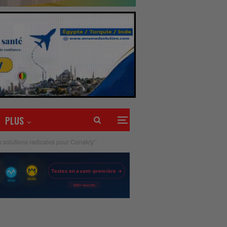
PLUS
s solutions radicales pour Conakry’’