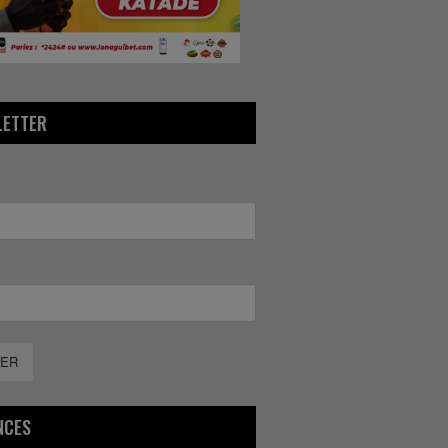
LETTER
ER
NCES