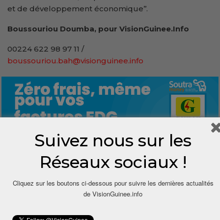
et de développement économique’’.
Boussouriou Doumba, pour VisionGuinee.Info
00224 622 98 97 11 /
boussouriou.bah@visionguinee.info
Suivez nous sur les
Réseaux sociaux !
0
Cliquez sur les boutons ci-dessous pour suivre les dernières actualités
Share
de VisionGuinee.info