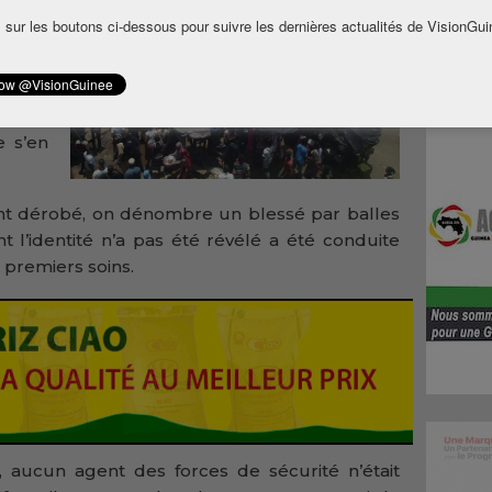
é une
 sur les boutons ci-dessous pour suivre les dernières actualités de VisionGui
més à
le feu
e s’en
ant dérobé, on dénombre un blessé par balles
nt l’identité n’a pas été révélé a été conduite
 premiers soins.
 aucun agent des forces de sécurité n’était