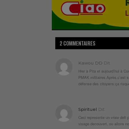
2 COMMENTAIRES
Kawou DD
Dit
Hier à Pita et aujourd’hui à
PMAK militaires.Après,c’est se
défense des citoyens:ça risque
Spirituel
Dit
Ceci represente un vraie defi 
visage decouvert, ou allons n