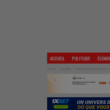
ACCUEIL
POLITIQUE
ÉCONO
Home
Société
Attaque à main armée en 