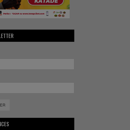
LETTER
ER
NCES