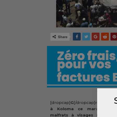
Share
[dropcap]
G
[/dropcap]
rosse pa
à Koloma ce mardi où qu
malfrats à visages découver