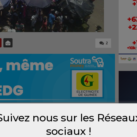
2
Suivez nous sur les Réseau
nique
atre
sociaux !
ts et