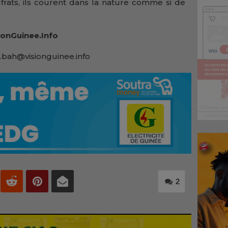
lfrats, ils courent dans la nature comme si de
onGuinee.Info
.bah@visionguinee.info
2