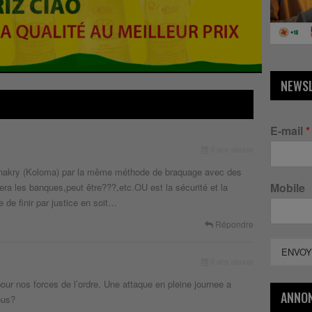
NEWS
E-mail
*
9 ans depuis
 Conakry (Koloma) par la même méthode de braquage avec des
Mobile
ra les banques,peut être???,etc.OU est la sécurité et la
 de finir par justice en soit…
Répondre
ENVOY
9 ans depuis
pour nos forces de l’ordre. Une attaque en pleine journee a
ANNO
ous?