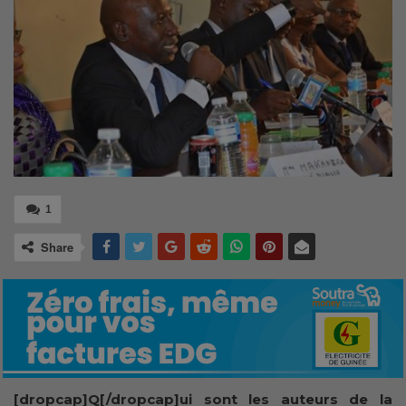
1
Share
[dropcap]Q[/dropcap]ui sont les auteurs de la