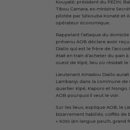
Kouyaté, président du PEDN, Bah
Tibou Camara, ex-ministre Secrét
pilotée par Sékouba Konaté et Am
opérateur économique.
Rappelant l’attaque du domicile d
prévenu AOB déclare avoir reçu 
Diallo qui est le frère de l’accu
était en train d’acheter du pai
ouest de Kipé, lieu où résidait l
Lieutenant Amadou Diallo aurait
Lambanyi, dans la commune de R
quartier Kipé, Kaporo et Nongo. 
AOB pourquoi il veut le voir.
Sur les lieux, explique AOB, le L
bizarrement habillés, coiffés de b
« Kötö (en langue peulh, grand frèr