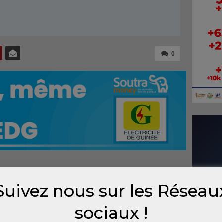
0
s de l’attaque du domicile privée du
Suivez nous sur les Réseau
et 2011, ouverte hier 7 janvier a repris ce
 comparution devant la Cour d’assises de
sociaux !
dt Alpha Oumar Boffa Diallo alias A.O.B, Mme