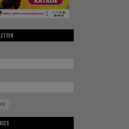
LETTER
ER
NCES