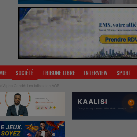
MIE
SOCIÉTÉ
TRIBUNE LIBRE
INTERVIEW
SPORT
 d’Alpha Condé: Les faits selon AOB