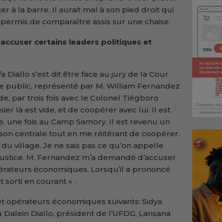
 à la barre. Il aurait mal à son pied droit qui
a permis de comparaître assis sur une chaise.
ccuser certains leaders politiques et
 Diallo s’est dit être face au jury de la Cour
ère public, représenté par M. William Fernandez
e, par trois fois avec le Colonel Tiégboro
r là est vide, et de coopérer avec lui. Il est
le, une fois au Camp Samory. Il est revenu un
ison centrale tout en me réitérant de coopérer.
 du village. Je ne sais pas ce qu’on appelle
 justice. M. Fernandez m’a demandé d’accuser
pérateurs économiques. Lorsqu’il a prononcé
 sorti en courant « .
rs et opérateurs économiques suivants: Sidya
u Dalein Diallo, président de l’UFDG, Lansana