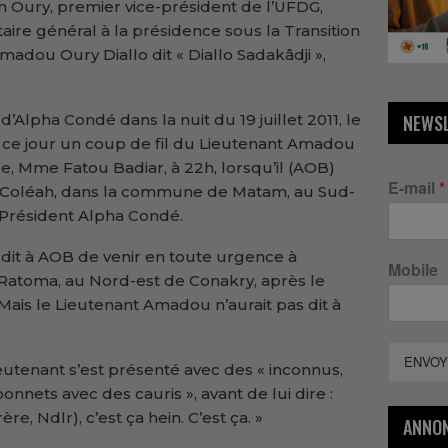
 Oury, premier vice-président de l’UFDG,
aire général à la présidence sous la Transition
adou Oury Diallo dit « Diallo Sadakâdji »,
’Alpha Condé dans la nuit du 19 juillet 2011, le
NEWS
ce jour un coup de fil du Lieutenant Amadou
sée, Mme Fatou Badiar, à 22h, lorsqu’il (AOB)
E-mail
*
n à Coléah, dans la commune de Matam, au Sud-
e Président Alpha Condé.
 dit à AOB de venir en toute urgence à
Mobile
atoma, au Nord-est de Conakry, après le
Mais le Lieutenant Amadou n’aurait pas dit à
ENVOY
ieutenant s’est présenté avec des « inconnus,
onnets avec des cauris », avant de lui dire :
e, Ndlr), c’est ça hein. C’est ça. »
ANNO