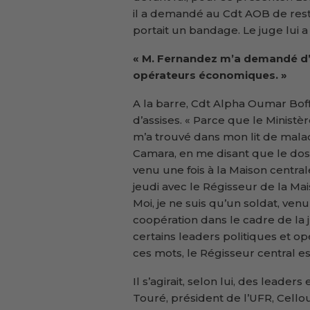
il a demandé au Cdt AOB de rester
portait un bandage. Le juge lui 
« M. Fernandez m’a demandé d’a
opérateurs économiques. »
A la barre, Cdt Alpha Oumar Boffa
d’assises. « Parce que le Minist
m’a trouvé dans mon lit de malad
Camara, en me disant que le dossie
venu une fois à la Maison centra
jeudi avec le Régisseur de la Ma
Moi, je ne suis qu’un soldat, venu
coopération dans le cadre de la
certains leaders politiques et o
ces mots, le Régisseur central est
Il s’agirait, selon lui, des leade
Touré, président de l’UFR, Cello