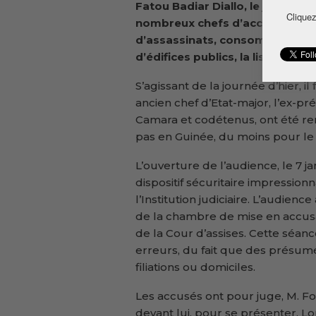
Fatou Badiar Diallo, le jeune Ba
Cliquez
nombreux chefs d’accusations: 
d’assassinats, consommation et
d’édifices publics, la liste n’est
S’agissant de la journée d’hier, 
ancien chef d’Etat-major, l’ex
Camara et codétenus, ont été renv
pas en Guinée, du moins pour l
L’ouverture de l’audience, le 7 
dispositif sécuritaire impression
l’Institution judiciaire. L’audien
de la chambre de mise en accusat
de la Cour d’assises. Cette séance
erreurs, du fait que des présumés
filiations ou domiciles.
Les accusés ont pour juge, M. F
devant lui, pour se présenter. Lo