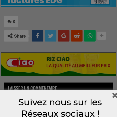
0
Share
LAISSER UN COMMENTAIRE
Suivez nous sur les
Votre adresse email ne sera pas publiée.
Réseaux sociaux !