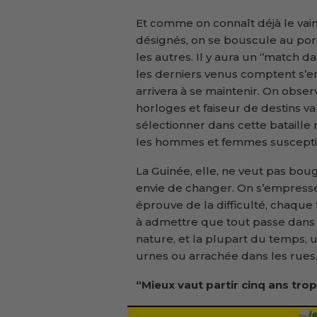
Et comme on connaît déjà le vai
désignés, on se bouscule au port
les autres. Il y aura un ‘’match 
les derniers venus comptent s’e
arrivera à se maintenir. On obs
horloges et faiseur de destins v
sélectionner dans cette bataille
les hommes et femmes susceptible
La Guinée, elle, ne veut pas boug
envie de changer. On s’empresse
éprouve de la difficulté, chaque f
à admettre que tout passe dans la
nature, et la plupart du temps,
urnes ou arrachée dans les rues
“Mieux vaut partir cinq ans tro