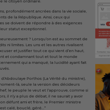
 le citoyen ordinaire.
ions, profondément ancrées dans la vie sociale,
ts de la République. Ainsi, ceux qui
ées se doivent de répondre à des exigences
 leur statut exceptionnel.
alheureusement ? Lorsqu’on est au sommet de
its ni limites. Les uns et les autres rivalisent
user et justifier tout ce qui vient d’en haut,
tant et condamnant tout et tout le monde
scernement qui a manqué, la lucidité ayant fait
uvés.
e d’Abdoulaye Porthos (La Vérité du ministre),
 moment-là, seule la version des décideurs
chef, le peuple le veut et l’approuve, comme si
s, il n’y a plus de débat, il ne saurait y avoir
on défunt ami et frère, le Premier ministre
est calé, bouclé, géré…’’