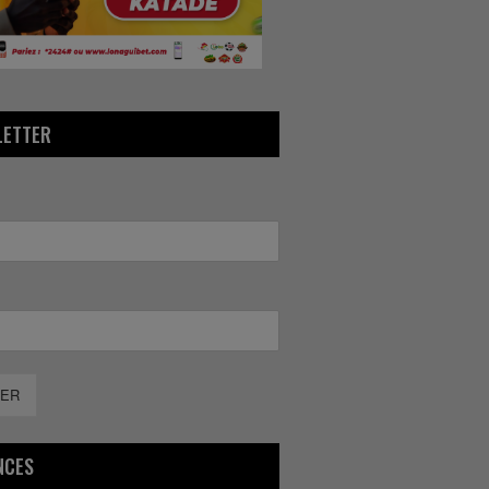
LETTER
ER
NCES