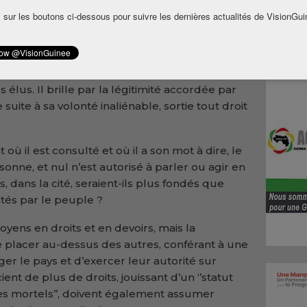
 et des prises de position opportunistes et
 sur les boutons ci-dessous pour suivre les dernières actualités de VisionGui
ce à travers le mandat qu’il donne de plein
qu’il confère, en toute liberté et indépendance,
élus. Il brille par la légitimité accordée par
 suite à sa volonté inaliénable, sortie tout droit
ù il est consulté et où il a son mot à dire, le
onne, et nul n’est autorisé à parler ou agir en
, dans la cité, seraient-ils plus fondés que
tés par le peuple ?
citoyens en droits et en devoirs, mais la
e placer au-dessus des autres, conférant à une
ger le pays et d’exercer leur autorité sur
ent de plus de droits, jouissant d’un ‘’statut
s mortels’’, doivent également assumer