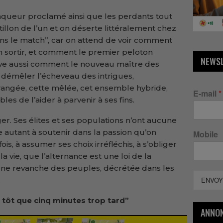
nqueur proclamé ainsi que les perdants tout
illon de l’un et on déserte littéralement chez
dans le match’’, car on attend de voir comment
n sortir, et comment le premier peloton
NEWS
erve aussi comment le nouveau maître des
a démêler l’écheveau des intrigues,
 rangée, cette mêlée, cet ensemble hybride,
E-mail
*
s de l’aider à parvenir à ses fins.
er. Ses élites et ses populations n’ont aucune
 autant à soutenir dans la passion qu’on
Mobile
ois, à assumer ses choix irréfléchis, à s’obliger
 vie, que l’alternance est une loi de la
 une revanche des peuples, décrétée dans les
.
ENVOY
p tôt que cinq minutes trop tard”
ANNO