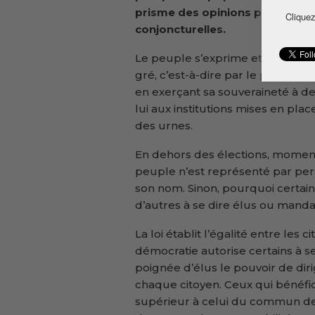
prisme des opinions partisanes
Cliquez
conjoncturelles.
Le peuple s’exprime et se pronon
gré, c’est-à-dire par le pouvoir 
en exerçant sa souveraineté à des 
lui aux institutions mises en place
des urnes.
En dehors des élections, moment o
peuple n’est représenté par pers
son nom. Sinon, pourquoi certains
d’autres à se dire élus ou manda
La loi établit l’égalité entre les 
démocratie autorise certains à s
poignée d’élus le pouvoir de diri
chaque citoyen. Ceux qui bénéfici
supérieur à celui du commun de