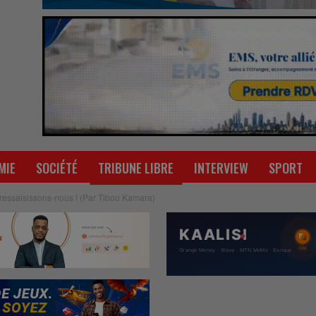
MIE
SOCIÉTÉ
TRIBUNE LIBRE
INTERVIEW
SPORT
ressaisissons-nous ! (Par Tibou Kamara)