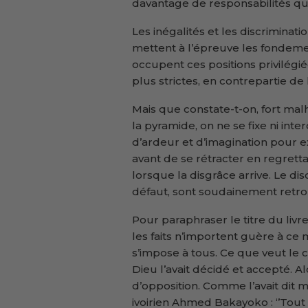
davantage de responsabilités que
Les inégalités et les discriminat
mettent à l’épreuve les fondemen
occupent ces positions privilégi
plus strictes, en contrepartie de
Mais que constate-t-on, fort m
la pyramide, on ne se fixe ni interd
d’ardeur et d’imagination pour exc
avant de se rétracter en regret
lorsque la disgrâce arrive. Le di
défaut, sont soudainement retro
Pour paraphraser le titre du livr
les faits n’importent guère à ce
s’impose à tous. Ce que veut le 
Dieu l’avait décidé et accepté. Alor
d’opposition. Comme l’avait dit m
ivoirien Ahmed Bakayoko : ‘’Tout 