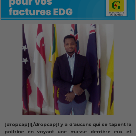
[dropcap]I[/dropcap]l y a d’aucuns qui se tapent la
poitrine en voyant une masse derrière eux et