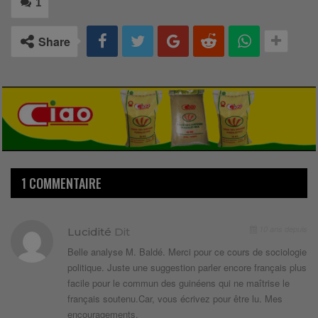
1
Share
1 COMMENTAIRE
10 ans depuis
Lucidité
Dit
Belle analyse M. Baldé. Merci pour ce cours de sociologie
politique. Juste une suggestion parler encore français plus
facile pour le commun des guinéens qui ne maîtrise le
français soutenu.Car, vous écrivez pour être lu. Mes
encouragements.