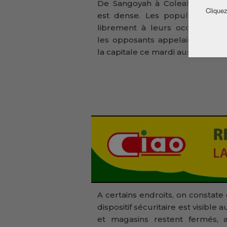
De Sangoyah à Coleah, la circu
Cliquez
est dense. Les populations va
librement à leurs occupations
les opposants appelaient à par
la capitale ce mardi aussi.
A certains endroits, on consta
dispositif sécuritaire est visib
et magasins restent fermés,