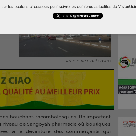
lation
 sur les boutons ci-dessous pour suivre les dernières actualités de VisionGui
quent
 alors
alyser
Autoroute Fidel Castro
te des bouchons rocambolesques. Un important
le au niveau de Sangoyah pharmacie où boutiques
 avec à la devanture des commerçants qui