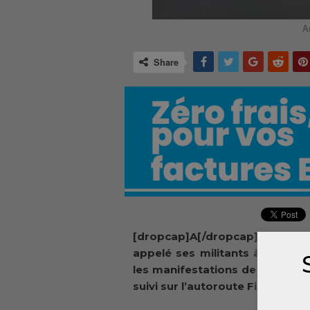
A
Share
[dropcap]A[/dropcap]u lendem
appelé ses militants à mainten
les manifestations de rue. Sur 
suivi sur l’autoroute Fidel Cast