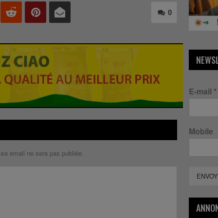
0
NEWS
E-mail
*
Mobile
sse email ne sera pas publiée.
ENVOY
ANNO