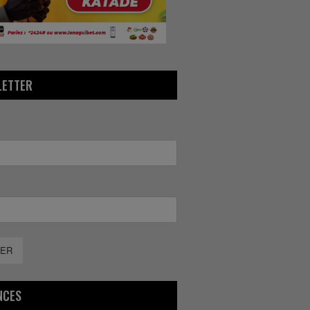
LETTER
ER
NCES