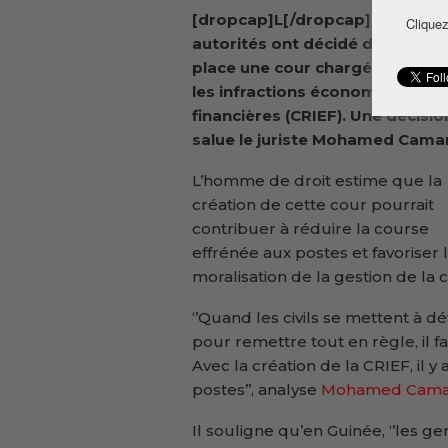
[dropcap]L[/dropcap]es nouvel
Cliquez
autorités ont décidé de mettre
place une cour chargée de rép
les infractions économiques et
financières (CRIEF). Une décisi
salue le juriste Mohamed Cama
L’homme de droit estime que la
création de cette cour pourrait
contribuer à réduire la course
effrénée aux postes et favoriser 
moralisation de la gestion de la
‘’Quand les civils se mettent à dé
pour remettre tout en règle, il 
Avec la création de la CRIEF, il 
postes’’, analyse
Mohamed Cama
Il souligne qu’en Guinée, ‘’les g