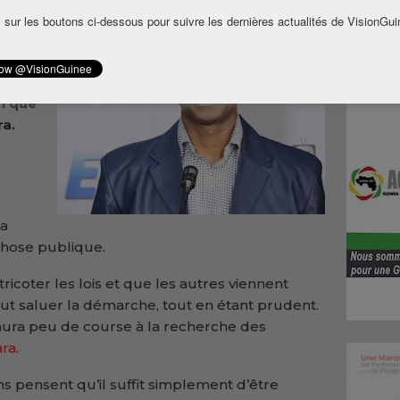
les
 sur les boutons ci-dessous pour suivre les dernières actualités de VisionGui
 en
rimer
on que
ra.
la
 chose publique.
tricoter les lois et que les autres viennent
faut saluer la démarche, tout en étant prudent.
y aura peu de course à la recherche des
ra
.
ens pensent qu’il suffit simplement d’être