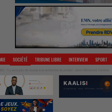
MIE
SOCIÉTÉ
TRIBUNE LIBRE
INTERVIEW
SPORT
RIEF, ‘’il y aura peu de course à la recherche de postes’’, selon Mohamed Camara