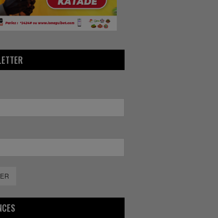
LETTER
ER
NCES