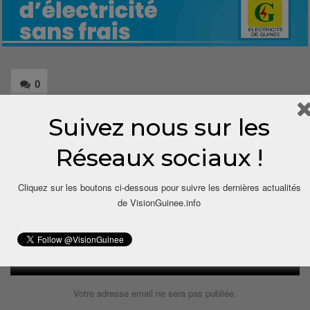
0
Suivez nous sur les
Share
Réseaux sociaux !
Cliquez sur les boutons ci-dessous pour suivre les dernières actualités
de VisionGuinee.info
LAISSER UN COMMENTAIRE
Votre adresse email ne sera pas publiée.