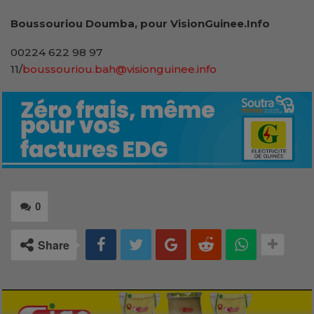
Boussouriou Doumba, pour VisionGuinee.Info
00224 622 98 97
11/
boussouriou.bah@visionguinee.info
0
Share