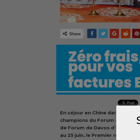
Share
En séjour en Chine dans le cad
champions du Forum économiqu
de Forum de Davos d’été, qui se 
au 25 juin, le Premier ministre