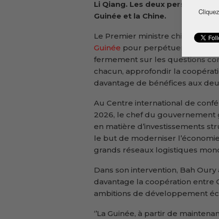
Li Qiang. Les deux personnalités
Cliquez
Guinée et la Chine.
Le Premier ministre chinois a in
Guinée
pour perpétuer davantage 
fermement sur les questions co
chacun, approfondir la coopérat
davantage de bénéfices aux deu
Au Centre international de confé
2026, le chef du gouvernement g
en matière d’investissements st
le but de moderniser l’économie 
grands réseaux logistiques mond
Dans son intervention, Bah Oury 
davantage la coopération entre 
ambitions de développement éc
‘’La Guinée, à partir de maintena