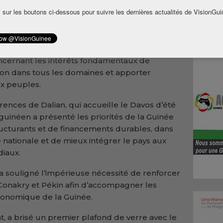
 ont passé en revue les relations entre la
 sur les boutons ci-dessous pour suivre les dernières actualités de VisionGui
diqué que
la Chine est prête à travailler avec la
l’amitié traditionnelle, se soutenir
ncernant les intérêts fondamentaux de
ion dans tous les domaines et apporter
x peuples.
rences de Dalian, qui accueille le Davos d’été
uinéen a présenté les priorités de la Guinée
ructurants et de financements durables, dans
nationale et de mieux intégrer le pays aux
iaux.
a souligné l’impérieuse nécessité de renforcer
Conakry et Pékin afin d’accompagner les
onomique de la Guinée.
nt, a brisé un premier plafond de verre avec le