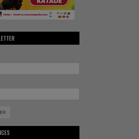
LETTER
ER
NCES