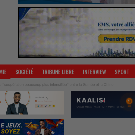
MIE
SOCIÉTÉ
TRIBUNE LIBRE
INTERVIEW
SPORT
 ‘’coopération beaucoup plus intensifiée’’ entre la Guinée et la Chine