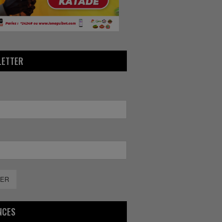
LETTER
ER
NCES