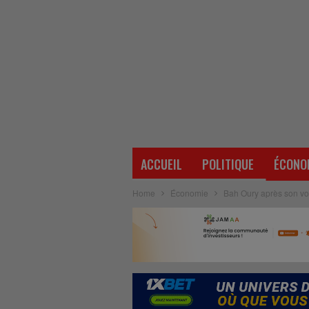
ACCUEIL
POLITIQUE
ÉCONO
Home
Économie
Bah Oury après son voy