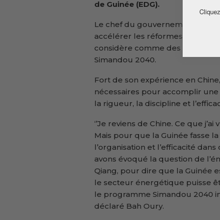
de Guinée (EDG).
Cliquez
Le chef du gouvernement a réaff
accélérer les réformes dans les s
considère comme des piliers ess
Simandou 2040.
Fort de son expérience en Chine,
nécessaires pour accomplir une t
la rigueur, la discipline et l’effi
‘’Je reviens de Chine. Ce que j’ai 
Mais pour que la Guinée fasse la m
l’organisation et l’efficacité da
avons évoqué la question de l’éne
Qiang, pour dire que la Guinée 
le secteur énergétique puisse 
le programme Simandou 2040 inst
déclaré Bah Oury.