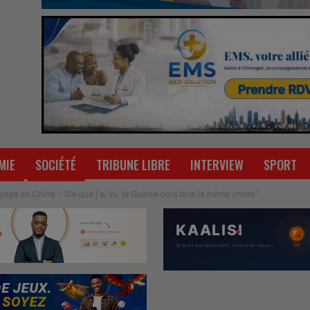
MIE
SOCIÉTÉ
TRIBUNE LIBRE
INTERVIEW
SPORT
age en Chine : ‘’Ce que j’ai vu, la Guinée peut faire la même chose’’