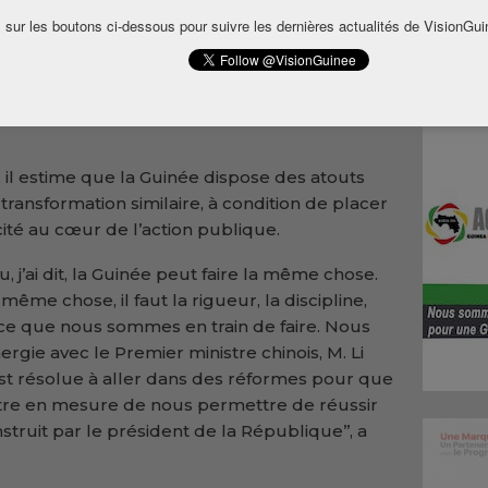
 sur les boutons ci-dessous pour suivre les dernières actualités de VisionGui
irmé la détermination des autorités à
ecteurs de l’énergie et de l’eau, qu’il
entiels de la réussite du programme
 il estime que la Guinée dispose des atouts
ransformation similaire, à condition de placer
cacité au cœur de l’action publique.
vu, j’ai dit, la Guinée peut faire la même chose.
ême chose, il faut la rigueur, la discipline,
ns ce que nous sommes en train de faire. Nous
rgie avec le Premier ministre chinois, M. Li
est résolue à aller dans des réformes pour que
être en mesure de nous permettre de réussir
ruit par le président de la République’’, a