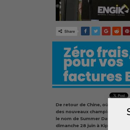
Share
De retour de Chine, où il a pris 
des nouveaux champions du Fo
le nom de Summer Davo
s, le P
dimanche 28 juin à Kipé, la cér