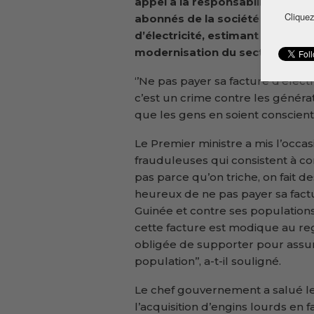
appel à la responsabilité citoy
Cliquez
abonnés de la société à s’acqui
d’électricité, estimant que le
modernisation du secteur éner
‘’Ne pas payer sa facture d’élect
c’est un crime contre les générat
que les gens en soient conscients’
Le Premier ministre a mis l’occa
frauduleuses qui consistent à co
pas parce qu’on triche, on fait d
heureux de ne pas payer sa factur
Guinée et contre ses populations 
cette facture est modique au re
obligée de supporter pour assur
population’’, a-t-il souligné.
Le chef gouvernement a salué l
l’acquisition d’engins lourds en 