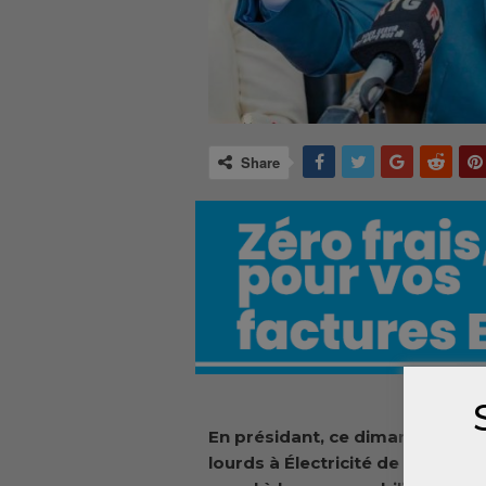
Share
En présidant, ce dimanche 28 ju
lourds à Électricité de Guinée (