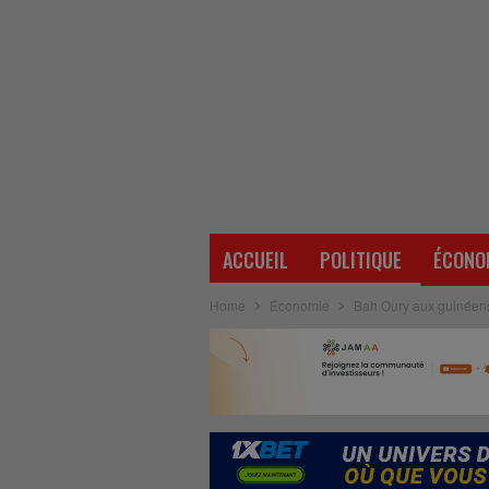
ACCUEIL
POLITIQUE
ÉCONO
Home
Économie
Bah Oury aux guinéens :