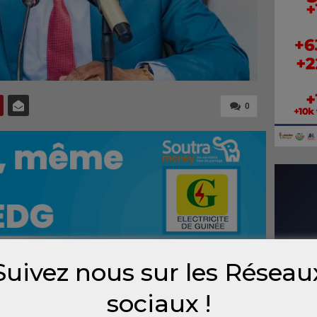
0
Suivez nous sur les Réseau
in à Kipé, la cérémonie de remise d’engins
sociaux !
EDG), le Premier ministre Bah Oury a lancé un