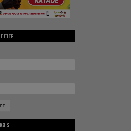
LETTER
ER
NCES