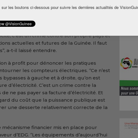
enne. Le chef du gouvernement a exhorté les
 sur les boutons ci-dessous pour suivre les dernières actualités de VisionGui
tter régulièrement de leurs factures
 non-paiement compromet les efforts de
gétique.
ricité, c’est un crime contre son propre pays et
ions actuelles et futures de la Guinée. Il faut
’, a-t-il laissé entendre.
sion à profit pour dénoncer les pratiques
ntourner les compteurs électriques. ‘’Ce n’est
es bypasses à gauche et à droite, qu’on est
e d’électricité. C’est un crime contre la
de ne pas payer sa facture d’électricité. Et
gard du coût que la puissance publique est
er une desserte relativement correcte de la
e mécanisme financier mis en place pour
faveur d’EDG. ‘’Les équipements d’aujourd’hui