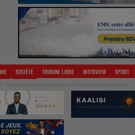
MIE
SOCIÉTÉ
TRIBUNE LIBRE
INTERVIEW
SPORT
 ‘’Ne pas payer sa facture d’électricité, c’est un crime contre son propre pays’’