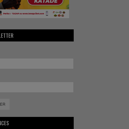
LETTER
ER
NCES