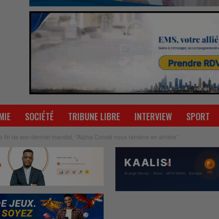
MIE
SOCIÉTÉ
TRIBUNE LIBRE
INTERVIEW
SPORT
a fin de son dernier mandat, ‘’Alpha Condé nous ramène en arrière’’