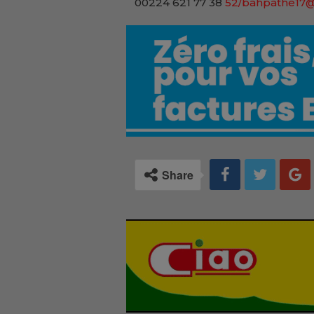
00224 621 77 38
52/bahpathe17
Share