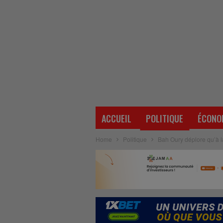
ACCUEIL
POLITIQUE
ÉCONO
Home
Politique
Bah Oury déplore qu’à l