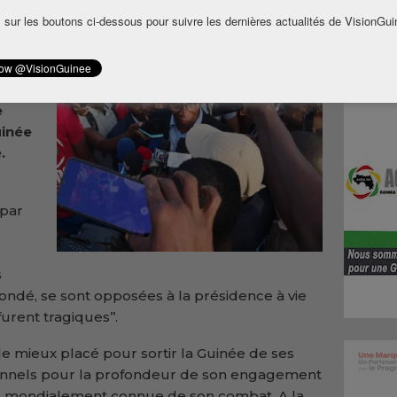
 sur les boutons ci-dessous pour suivre les dernières actualités de VisionGui
 la
e
uinée
.
 par
s
Condé, se sont opposées à la présidence à vie
urent tragiques’’.
le mieux placé pour sortir la Guinée de ses
tionnels pour la profondeur de son engagement
ité mondialement connue de son combat. A la