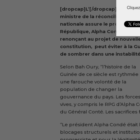
Cliquez
[dropcap]L’[/dropcap]ancien
ministre de la réconciliation
nationale assure le président de
République, Alpha Condé, en
renonçant au projet de nouvell
constitution, peut éviter à la G
de sombrer dans une instabilité
Selon Bah Oury, ‘’l’histoire de la
Guinée de ce siècle est rythmée
une farouche volonté de la
population de changer la
gouvernance du pays. Les force
vives, y compris le RPG d’Alpha 
du Général Conté. Les sacrifices f
‘’Le président Alpha Condé était 
blocages structurels et institu
progressiste et pour la légitim