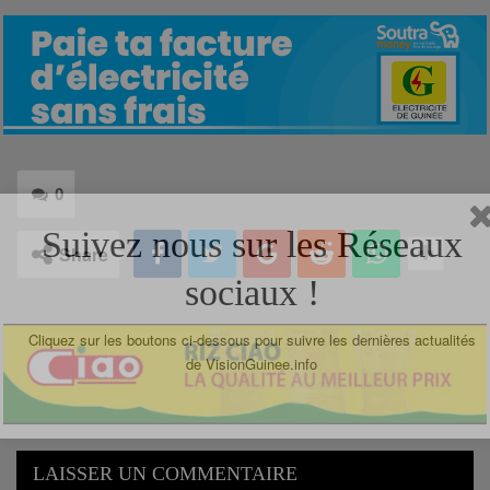
0
Suivez nous sur les Réseaux
Share
sociaux !
Cliquez sur les boutons ci-dessous pour suivre les dernières actualités
de VisionGuinee.info
LAISSER UN COMMENTAIRE