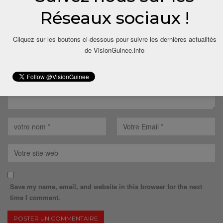
Réseaux sociaux !
Votre adresse email ne sera pas publiée.
Cliquez sur les boutons ci-dessous pour suivre les dernières actualités
de VisionGuinee.info
Save my name, email, and website in this browser for the next
time I comment.