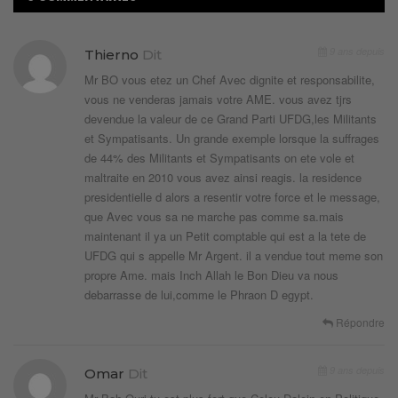
9 ans depuis
Thierno
Dit
Mr BO vous etez un Chef Avec dignite et responsabilite,
vous ne venderas jamais votre AME. vous avez tjrs
devendue la valeur de ce Grand Parti UFDG,les Militants
et Sympatisants. Un grande exemple lorsque la suffrages
de 44% des Militants et Sympatisants on ete vole et
maltraite en 2010 vous avez ainsi reagis. la residence
presidentielle d alors a resentir votre force et le message,
que Avec vous sa ne marche pas comme sa.mais
maintenant il ya un Petit comptable qui est a la tete de
UFDG qui s appelle Mr Argent. il a vendue tout meme son
propre Ame. mais Inch Allah le Bon Dieu va nous
debarrasse de lui,comme le Phraon D egypt.
Répondre
9 ans depuis
Omar
Dit