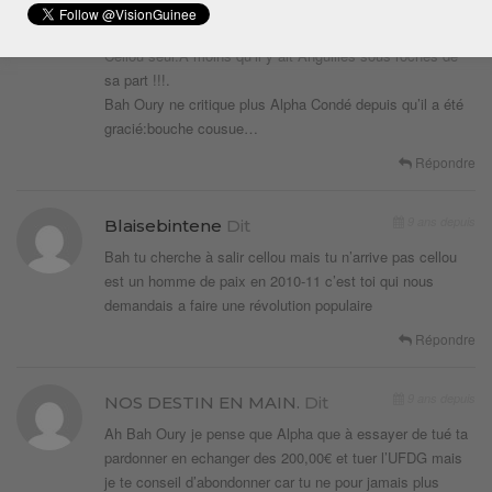
prendre Cellou Dalein Diallo comme cible à Abattre en
l’attribuant les erreurs de parcours politique de l’ufdg à
Cellou seul.A moins qu’il y ait Anguilles sous roches de
sa part !!!.
Bah Oury ne critique plus Alpha Condé depuis qu’il a été
gracié:bouche cousue…
Répondre
9 ans depuis
Blaisebintene
Dit
Bah tu cherche à salir cellou mais tu n’arrive pas cellou
est un homme de paix en 2010-11 c’est toi qui nous
demandais a faire une révolution populaire
Répondre
9 ans depuis
NOS DESTIN EN MAIN.
Dit
Ah Bah Oury je pense que Alpha que à essayer de tué ta
pardonner en echanger des 200,00€ et tuer l’UFDG mais
je te conseil d’abondonner car tu ne pour jamais plus