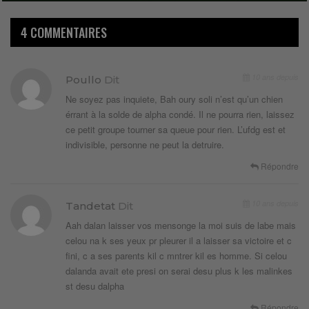
4 COMMENTAIRES
10 ans depuis
Poullo
Dit
Ne soyez pas inquiete, Bah oury soli n’est qu’un chien
érrant à la solde de alpha condé. Il ne pourra rien, laissez
ce petit groupe tourner sa queue pour rien. L’ufdg est et
indivisible, personne ne peut la detruire.
Répondre
10 ans depuis
Tandetat
Dit
Aah dalan laisser vos mensonge la moi suis de labe mais
celou na k ses yeux pr pleurer il a laisser sa victoire et c
fini, c a ses parents kil c mntrer kil es homme. Si celou
dalanda avait ete presi on serai desu plus k les malinkes
st desu dalpha
Répondre