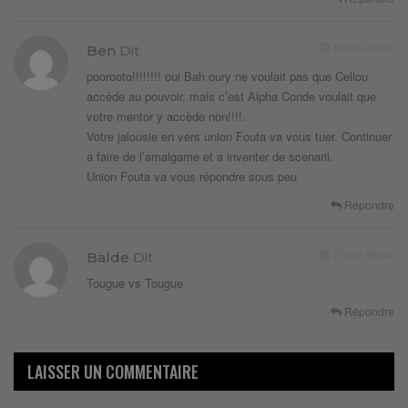
10 ans depuis
Ben
Dit
poorooto!!!!!!!! oui Bah oury ne voulait pas que Cellou
accède au pouvoir, mais c’est Alpha Conde voulait que
votre mentor y accède non!!!!.
Votre jalousie en vers union Fouta va vous tuer. Continuer
a faire de l’amalgame et a inventer de scenarii.
Union Fouta va vous répondre sous peu
Répondre
10 ans depuis
Balde
Dit
Tougue vs Tougue
Répondre
LAISSER UN COMMENTAIRE