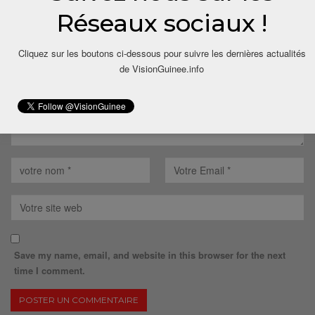
Réseaux sociaux !
Votre adresse email ne sera pas publiée.
Cliquez sur les boutons ci-dessous pour suivre les dernières actualités
de VisionGuinee.info
Save my name, email, and website in this browser for the next
time I comment.