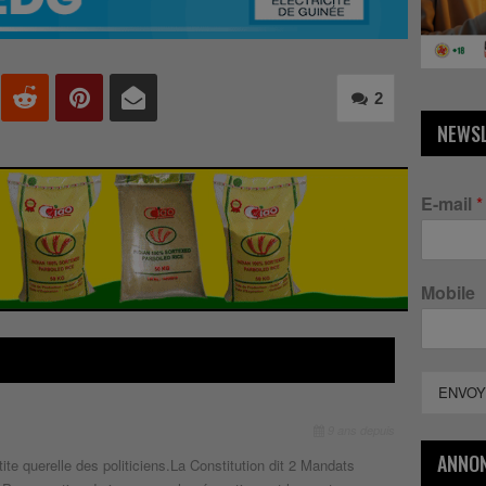
2
NEWS
E-mail
*
Mobile
ENVOY
9 ans depuis
ANNO
te querelle des politiciens.La Constitution dit 2 Mandats