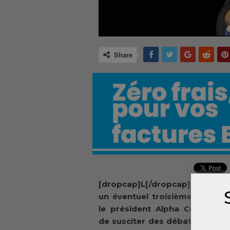
Share
[dropcap]L[/dropcap]a questio
un éventuel troisième mandat
le président Alpha Condé con
de susciter des débats au sein