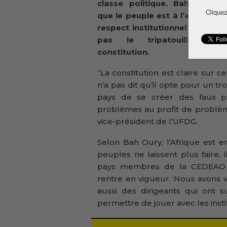
classe politique. Bah Oury e
Cliquez
que le peuple est à l’avant-ga
respect institutionnel et n’acc
pas le tripatouillage d
constitution.
‘’La constitution est claire sur 
n’a pas dit qu’il opte pour un tr
pays de se créer des faux pr
problèmes au profit de problème
vice-président de l’UFDG.
Selon Bah Oury, l’Afrique est 
peuples ne laissent plus faire, 
pays membres de la CEDEAO qu
rentre en vigueur. Nous avons v
aussi des dirigeants qui ont
permettre de jouer avec les instit