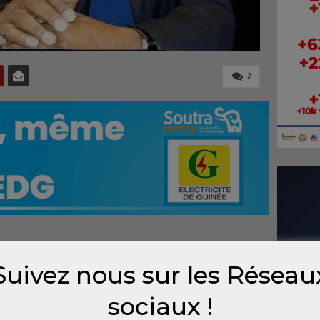
2
n sur
Suivez nous sur les Réseau
 pour
tinue
sociaux !
 de la