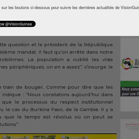
stime
 sur les boutons ci-dessous pour suivre les dernières actualités de VisionGui
rde du
eptera
e la
cette question et le président de la République
oisième mandat. Il faut qu’on arrête dans notre
oblèmes. La population a oublié les vrais
s périphériques, on en a assez’’, s’insurge le
en train de bouger. Comme pour dire que les
il indique : ‘’Nous constatons aujourd’hui dans
e le processus du respect institutionnel
u le cas du Burkina Faso, de la Gambie. Il y a
 su que le temps est révolus où on peut se
utions’’