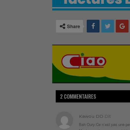
Share
2 COMMENTAIRES
Kawou DD
Dit
Bah Oury:Ce n’est pas une peti