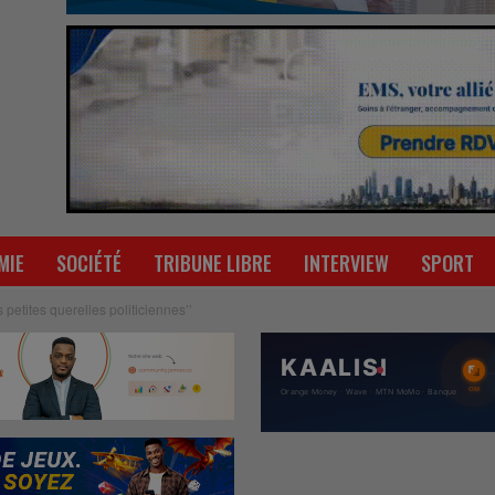
MIE
SOCIÉTÉ
TRIBUNE LIBRE
INTERVIEW
SPORT
 petites querelles politiciennes’’