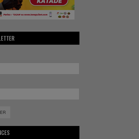
LETTER
ER
NCES