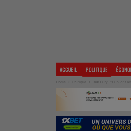
ACCUEIL
POLITIQUE
ÉCONO
Home
Politique
Bah Oury : ‘’Oublions les