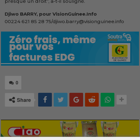
presque un droit’’, a-t-il souligné.
Djiwo BARRY, pour VisionGuinee.Info
00224 621 85 28 75/djiwo.barry@visionguinee.info
0
Share