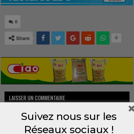
0
Share
LAISSER UN COMMENTAIRE
Votre adresse email ne sera pas publiée.
Suivez nous sur les
Réseaux sociaux !