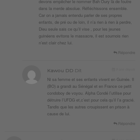
devons empêcher le nommer Bah Oury là de foutre
dans la merde absolue. Réfléchissons ensemble.
Car on a jamais entendu parler de ses propres
enfants, de pré ou de loin, il n’a rien à rien à perdre,
Dieu seule sais ce qu’il vise , pour les jeunes
guinéens evitons le massacre, il est sournois rien
n’est clair chez lui.
Répondre
9 ans depuis
Kawou DD
Dit
Ni sa femme et ses enfants vivent en Guinée. Il
(BO) a grandi au Sénégal et en France ce petit
condoboy de voyou. Alpha Condé l’utilise pour
détruire l’UFDG et,c’est pour cela qu’il l’a gracié.
Tandis que les autres croupissent en prison à
cause de lui.
Répondre