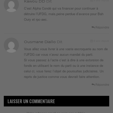
9 ans depuis
Kawou DD
Dit
C’est Alpha Condé qui va financer pour continuer à
détruire l’UFDG, mais,peine perdue d’avance pour Bah
Oury et rpc-aec.
Répondre
9 ans depuis
Ousmane Diallo
Dit
Vous allez vous livrer à une vaste escroquerie au nom de
l’UFDG car vous n’avez aucun mandat du parti.
Si vous passez à l’acte c’est à dire à une extorsion de
fonds en utilisant le nom du parti ou à une instance de
celui ci, vous ferez l’objet de poursuites judiciaires. Un
repris de justice comme vous devrait faire attention.
Répondre
LAISSER UN COMMENTAIRE