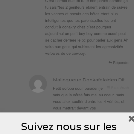
C’est normal que toi tu te comportes comme ça
tu sais?tes 2 geniteurs etaient entrain de suivre
les vaches et boeufs.ces bêtes etant plus
intelligentes que tes parents,elles les ont
conduit à conakry chez.c’est pourquoi
aujourd’hui un petit boy boy comme aussi peut
se cacher derriere le pc pour parler aux gens.Ah
yako aux gens qui subissent les agressivités
verbales de ce cowboy.
Répondre
Malinqueue Donkafelaiden
Dit
9 ans depuis
Petit soroba soumbaraden je
sais que la vérité fais mal au coeur, mais
vous allez souffrir d’entre les 4 vérités, et
vous mettrait devant vos
contradictions.donc achète bcp de
mouchoirs pour essuyer tes larmes hahaha
Suivez nous sur les
Répondre