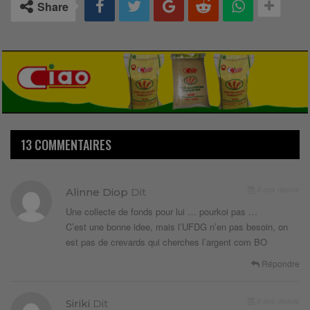
Share
13 COMMENTAIRES
9 ans depuis
Alinne Diop
Dit
Une collecte de fonds pour lui … pourkoi pas …
C’est une bonne idee, mais l’UFDG n’en pas besoin, on
est pas de crevards qui cherches l’argent com BO
Répondre
9 ans depuis
Siriki
Dit