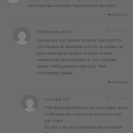
est temps que sa famille l’approche pour des soins.
Répondre
9 ans depuis
Malinqueue
Dit
Soroba sera sont premier donateur, étant petit fils
d’un vendeur de donkafelai et le fils de vendeur de
piece détachée et avaria à la casse et mère
vendeuse de lafidi soumbara et Tori, il pourrait
donner 1000fg guineen à bah Oury. Petit
soumbaraden gawou
Répondre
9 ans depuis
Soroba
Dit
Petit lèfoui,djabèrèdonyi;c’est avec plaisir que je
lui donnerai des sous;car lui aumoins il n’est
pas voleur.
En plus il est plus visionnaire que ton mentor.