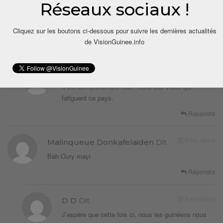
Réseaux sociaux !
9 ans depuis
Soroba
Dit
Cliquez sur les boutons ci-dessous pour suivre les dernières actualités
Lèfoui.haha.
de VisionGuinee.info
9 ans depuis
Sylla
Dit
Il est complètement foux! Voilà des vieux qui
fatiguent ce pays.
Répondre
9 ans depuis
Malinqueue Donkafelaiden
Dit
Bah Oury mayi
Répondre
9 ans depuis
D D
Dit
J’espère que cette fois ci, nous les guinéens nous