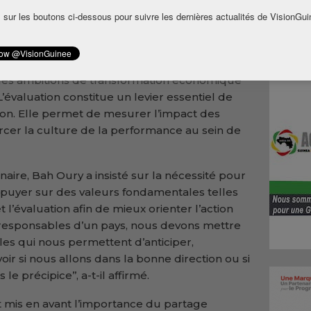
(ELITE), le Premier ministre Bah Oury a
 sur les boutons ci-dessous pour suivre les dernières actualités de VisionGui
initiative dans un contexte marqué par la
Simandou 2040.
cette formation répond à un besoin
es ambitions de transformation économique
’L’évaluation constitue un levier essentiel de
ion. Elle permet de mesurer l’impact des
rcer la culture de la performance au sein de
naire, Bah Oury a insisté sur la nécessité pour
ppuyer sur des valeurs fondamentales telles
et l’évaluation afin de mieux orienter l’action
 responsables d’un pays, nous devons mettre
es qui nous permettent d’anticiper,
oir si nous allons dans la bonne direction ou si
e précipice’’, a-t-il affirmé.
 mis en avant l’importance du partage