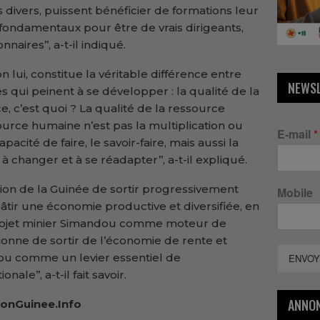
 divers, puissent bénéficier de formations leur
 fondamentaux pour être de vrais dirigeants,
naires’’, a-t-il indiqué.
lon lui, constitue la véritable différence entre
NEWS
s qui peinent à se développer : la qualité de la
e, c’est quoi ? La qualité de la ressource
ource humaine n’est pas la multiplication ou
E-mail
*
apacité de faire, le savoir-faire, mais aussi la
 changer et à se réadapter’’, a-t-il expliqué.
tion de la Guinée de sortir progressivement
Mobile
tir une économie productive et diversifiée, en
rojet minier Simandou comme moteur de
ionne de sortir de l’économie de rente et
ndou comme un levier essentiel de
ENVOY
le’’, a-t-il fait savoir.
ANNO
onGuinee.Info