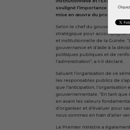
Institutionnelle et l’Excellence 
Cliquez
souligné l’importance de cette 
mise en œuvre du programme 
Selon le chef du gouvernement, 
stratégique pour accompagner l
et institutionnelle de la Guinée. ‘
gouvernance et d’aide à la décis
politiques publiques et de renfo
l’administration’’, a-t-il déclaré.
Saluant l’organisation de ce sémi
les responsables publics de s’a
que l’anticipation, l’organisation 
gouvernementale. ‘’En tant que
en avant les valeurs fondamental
d’organiser et d’évaluer pour sav
nous sommes en train d’aller vers l
Le Premier ministre a également