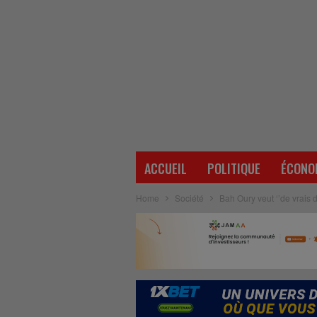
ACCUEIL
POLITIQUE
ÉCONO
Home
Société
Bah Oury veut ‘’de vrais d