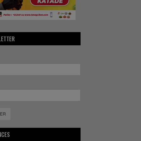
LETTER
ER
NCES