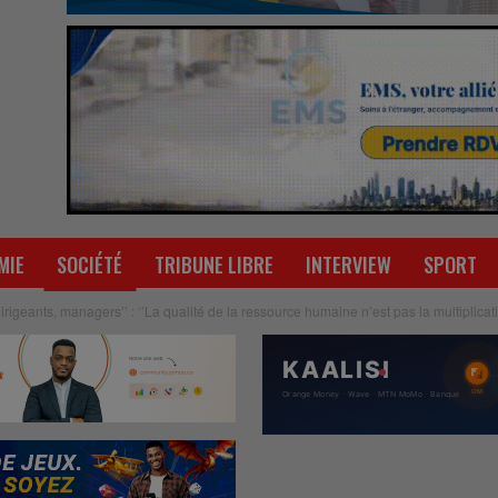
MIE
SOCIÉTÉ
TRIBUNE LIBRE
INTERVIEW
SPORT
irigeants, managers’’ : ‘’La qualité de la ressource humaine n’est pas la multiplica