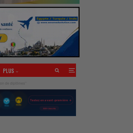
PLUS
tion de diplômes’’