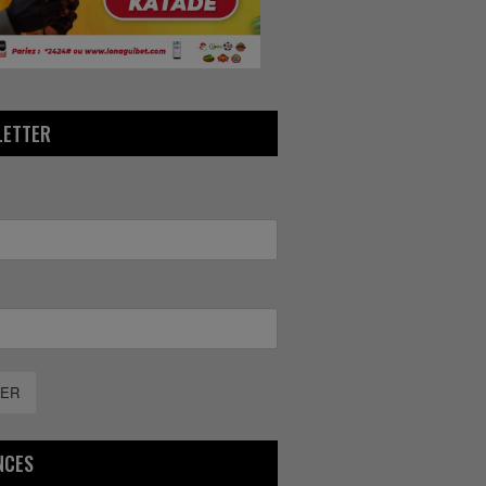
LETTER
ER
NCES