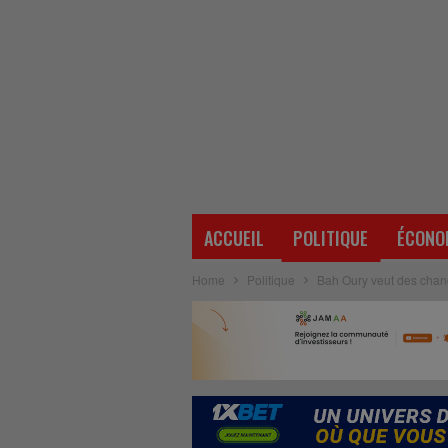
ACCUEIL
POLITIQUE
ÉCONO
Home
Politique
Bah Oury veut des change