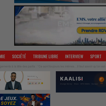
MIE
SOCIÉTÉ
TRIBUNE LIBRE
INTERVIEW
SPORT
ments à la tête des partis : ‘’Ce sont toujours les mêmes…Il faut savoir qu’on est