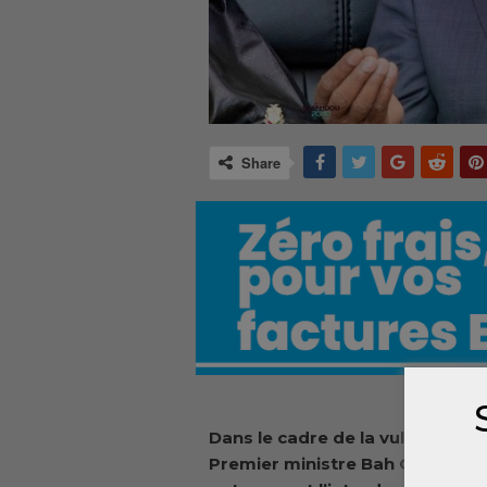
Share
Dans le cadre d
e la vulgarisatio
Premier ministre Bah Oury met 