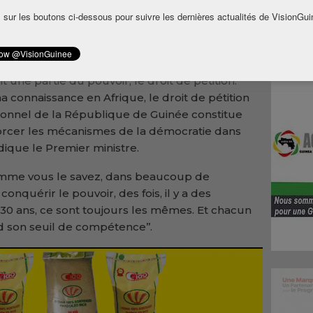
t de pétition et la régularisation des partis
 sur les boutons ci-dessous pour suivre les dernières actualités de VisionGui
 démocratie et renouveler les pratiques
tre emprisonnée par des partis politiques ou
 une partie du pouvoir, le droit de pétition.
a connaissance en Afrique, le droit de pétition
utionnel de la République de Guinée constitue
rcer les mécanismes de la démocratie dans
dique le Premier ministre.
Comme vous le savez, dans beaucoup de
onquérir le pouvoir, des fois, il y a des
, 30 ans, ce sont toujours les mêmes. Et chacun
rd son seuil de compétence’’.