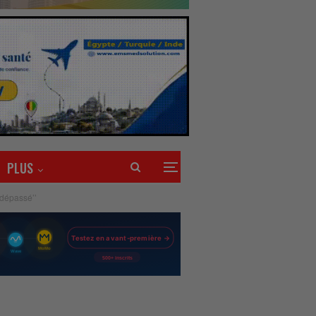
PLUS
 dépassé’’