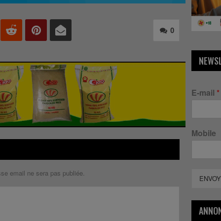
0
NEWS
E-mail
*
Mobile
sse email ne sera pas publiée.
ENVOY
ANNO