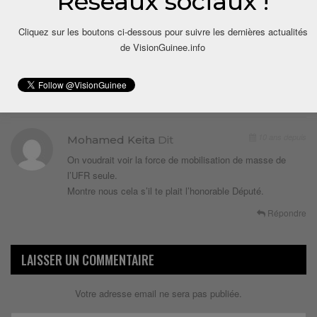
Réseaux sociaux !
Répondre
Cliquez sur les boutons ci-dessous pour suivre les dernières actualités
de VisionGuinee.info
10 ans depuis
Brain
Dit
Français s’il te plait mon cher.
Répondre
10 ans depuis
Mohamed Keita
Dit
On voudrait voir la force de mobilisation de masse de
l’UFR seule.
Montre nous cela s’il te plait l’honorable Député.
Répondre
LAISSER UN COMMENTAIRE
Votre adresse email ne sera pas publiée.