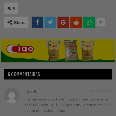
6
Share
6 COMMENTAIRES
10 ans depuis
Djibril
Dit
J’ai l’impression que Baidy n’a plus à faire que de parler
de l’UFDG et de CELLOU. Parle nous un peu de ton UFR
stp, on en a vraiment besoin..