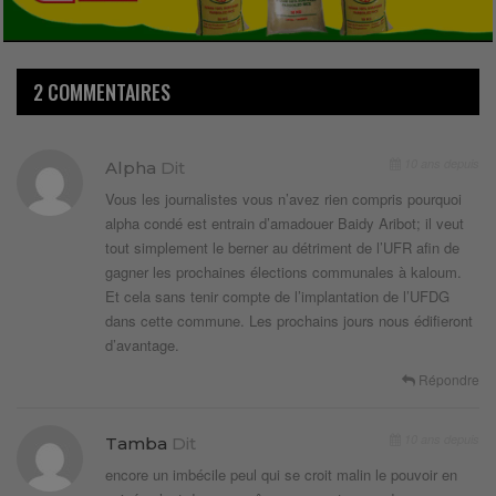
2 COMMENTAIRES
10 ans depuis
Alpha
Dit
Vous les journalistes vous n’avez rien compris pourquoi
alpha condé est entrain d’amadouer Baidy Aribot; il veut
tout simplement le berner au détriment de l’UFR afin de
gagner les prochaines élections communales à kaloum.
Et cela sans tenir compte de l’implantation de l’UFDG
dans cette commune. Les prochains jours nous édifieront
d’avantage.
Répondre
10 ans depuis
Tamba
Dit
encore un imbécile peul qui se croit malin le pouvoir en