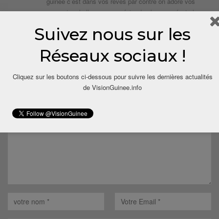
guinée c’est dans vos rêves par contre on adore vos
sœurs trop belle pour nous faire des beaux enfants.le
prochain président sera un soussou incahllah
Suivez nous sur les
Répondre
Réseaux sociaux !
LAISSER UN COMMENTAIRE
Cliquez sur les boutons ci-dessous pour suivre les dernières actualités
de VisionGuinee.info
Votre adresse email ne sera pas publiée.