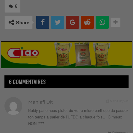
6
Share
6 COMMENTAIRES
9 ans depuis
Manlafi
Dit
Baidy parle nous plutot de votre micro parti que de passez
ton temps a parler de l’UFDG a chaque fois… C mieux
NON ???
Répondre