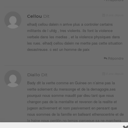
9 ans depuis
Cellou
Dit
elhadj cellou dalein n arrive plus a controler certains
militants de l ufdg , tres violents. ils font la violence
verbale dans les medias , et la violence physiques dans
les rues. elhadj cellou dalein ne merite pas cette situation
desastreuse. c est un homme de paix
Répondre
9 ans depuis
Diallo
Dit
Bady dit la verite comme en Guinee on n’aime pas la
verite solement du mensonge et de la demagogie,ses
pourquoi nous somme maudit par dieu tant que nous
changon pas de la mentalite et revenon de la realite et
jugeon activement et nom pasivement en pensant que
nous sommes de la famille en balleant ethenocentrie et de
la haine nous perdón no temps parceque sa ne marchera
pas