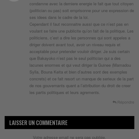
condamne avec la derniere energie le fait que tout citoyen
(politician ou pas) soit emprisonne pour une expression de
ses idees dans le cadre de la loi.
Cependant il faut reconnaitre aussi que ce n’est pas en
voulant se faire une publicite qu’on fait de la politique. Les
politiciens, c’est a dire les personnes qui sont appeles a
diriger doivent avant tout, avoir un niveau requis et
acceptable pour pretender vouloir diriger. Je suis certain
que Bakayoko n’est pas le seul politician qui a des
lacunes enormes et qui veut diriger la Guinee (Mamadou
Sylla, Bouna Keita et bien d’autres sont des exemples
concrets) et ce fait resort un manque de serieux de la part
de nos gouvernants quant a l’attribution du droit de creer
les partis politiques et leurs agrements.
Répondre
LAISSER UN COMMENTAIRE
Votre adresse email ne sera pas publiée.