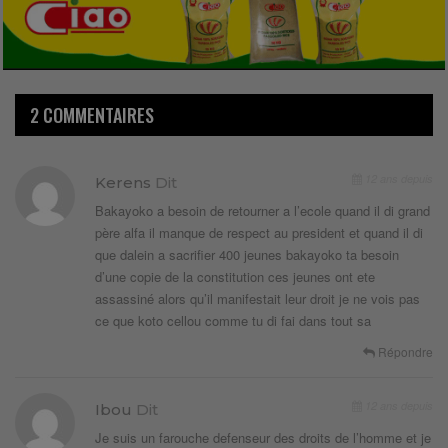
2 COMMENTAIRES
12 ans depuis
Kerens
Dit
Bakayoko a besoin de retourner a l’ecole quand il di grand
père alfa il manque de respect au president et quand il di
que dalein a sacrifier 400 jeunes bakayoko ta besoin
d’une copie de la constitution ces jeunes ont ete
assassiné alors qu’il manifestait leur droit je ne vois pas
ce que koto cellou comme tu di fai dans tout sa
Répondre
12 ans depuis
Ibou
Dit
Je suis un farouche defenseur des droits de l’homme et je