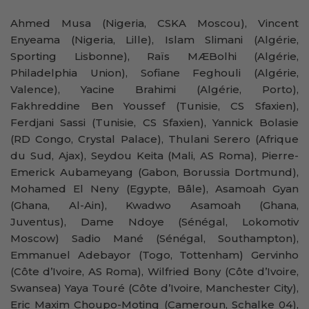
Ahmed Musa (Nigeria, CSKA Moscou), Vincent
Enyeama (Nigeria, Lille), Islam Slimani (Algérie,
Sporting Lisbonne), Raïs MÆBolhi (Algérie,
Philadelphia Union), Sofiane Feghouli (Algérie,
Valence), Yacine Brahimi (Algérie, Porto),
Fakhreddine Ben Youssef (Tunisie, CS Sfaxien),
Ferdjani Sassi (Tunisie, CS Sfaxien), Yannick Bolasie
(RD Congo, Crystal Palace), Thulani Serero (Afrique
du Sud, Ajax), Seydou Keita (Mali, AS Roma), Pierre-
Emerick Aubameyang (Gabon, Borussia Dortmund),
Mohamed El Neny (Egypte, Bâle), Asamoah Gyan
(Ghana, Al-Ain), Kwadwo Asamoah (Ghana,
Juventus), Dame Ndoye (Sénégal, Lokomotiv
Moscow) Sadio Mané (Sénégal, Southampton),
Emmanuel Adebayor (Togo, Tottenham) Gervinho
(Côte d’Ivoire, AS Roma), Wilfried Bony (Côte d’Ivoire,
Swansea) Yaya Touré (Côte d’Ivoire, Manchester City),
Eric Maxim Choupo-Moting (Cameroun, Schalke 04),