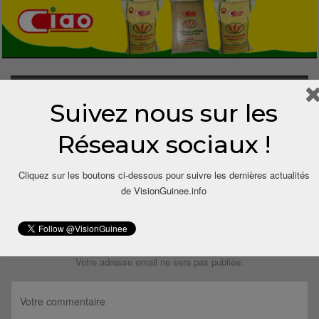
1 COMMENTAIRE
Suivez nous sur les
Réseaux sociaux !
12 ans depuis
Sénégalais!
Dit
Mais vous rêvez ou quoi? Comment cela est possible?
Cliquez sur les boutons ci-dessous pour suivre les dernières actualités
Répondre
de VisionGuinee.info
LAISSER UN COMMENTAIRE
Votre adresse email ne sera pas publiée.