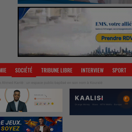
MIE
SOCIÉTÉ
TRIBUNE LIBRE
INTERVIEW
SPORT
hmed Kanté : un espace public baptisé en son nom à Kouralé