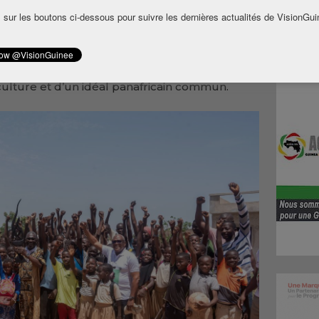
ateur général de la société AGB2A-GIC.
 sur les boutons ci-dessous pour suivre les dernières actualités de VisionGui
 génération de jeunes leaders maliens engagés,
 commémoratif. Elle s’inscrit dans une
li et la Guinée — deux nations liées par les
a culture et d’un idéal panafricain commun.