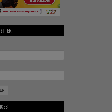
LETTER
ER
NCES