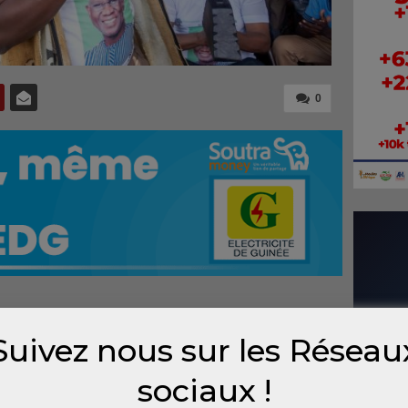
0
té, d’émotion et de portée symbolique s’est
Suivez nous sur les Réseau
mako, capitale du Mali. Dans le quartier de
ès d’un demi-hectare a été officiellement
sociaux !
ancien ministre guinéen des Mines et de la