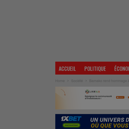
ACCUEIL
POLITIQUE
ÉCONO
Home
Société
Bamako rend hommage à A