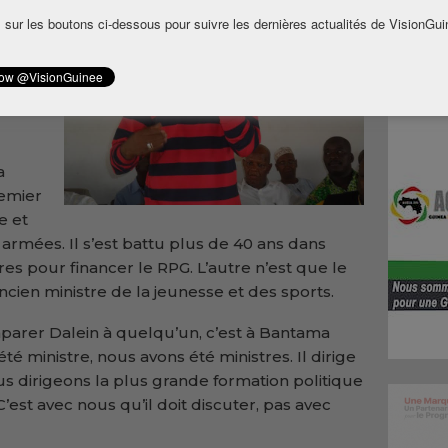
cuteur
 sur les boutons ci-dessous pour suivre les dernières actualités de VisionGui
ein
a
 du
a
remier
e et
rmées. Il s’est battu plus de 40 ans dans
es pour financer le RPG. L’autre n’est que le
ancien ministre de la jeunesse et des sports.
omparer Dalein à quelqu’un, c’est à Bantama
té ministre, nous avons été ministres. Il dirige
ous dirigeons la plus grande formation politique
 C’est avec nous qu’il doit discuter, pas avec