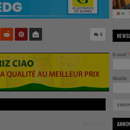
5
NEWS
E-mail
*
Mobile
ENVOY
ANNO
9 ans depuis