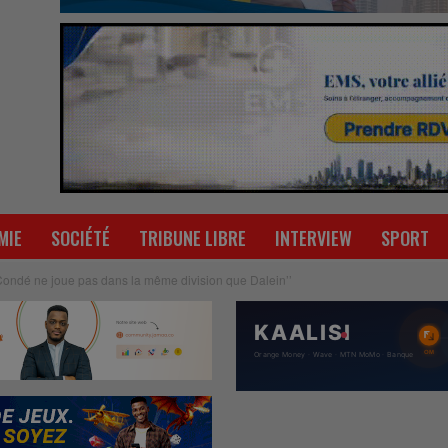
MIE
SOCIÉTÉ
TRIBUNE LIBRE
INTERVIEW
SPORT
Condé ne joue pas dans la même division que Dalein’’