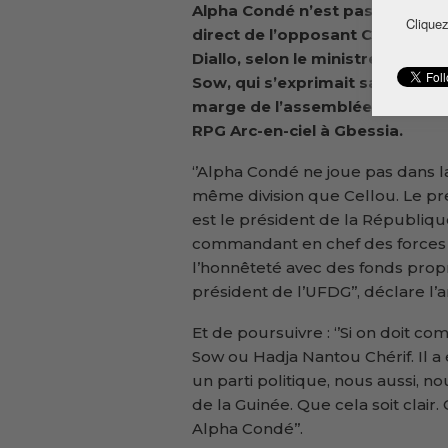
Alpha Condé n’est pas l’interlo
Cliquez
direct de l’opposant Cellou Dal
Diallo, selon le ministre Bantam
Sow, qui s’exprimait samedi en
marge de l’assemblée générale
RPG Arc-en-ciel à Gbessia.
‘’Alpha Condé ne joue pas dans l
même division que Cellou. Le p
est le président de la Républiqu
commandant en chef des forces a
l’honnêteté avec des fonds propr
président de l’UFDG’’, déclare l’
Et de poursuivre : ‘’Si on doit c
Sow ou Hadja Nantou Chérif. Il a é
un parti politique, nous aussi, n
de la Guinée. Que cela soit clair.
Alpha Condé’’.