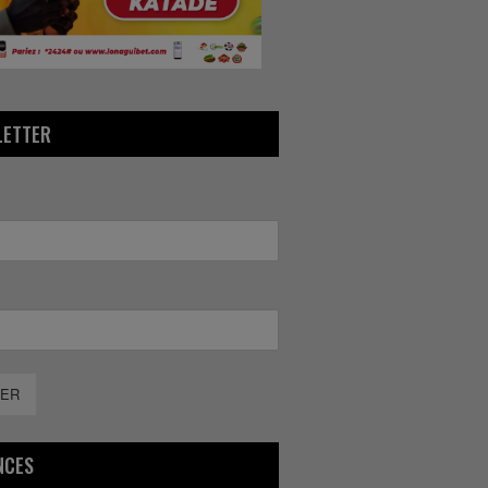
LETTER
ER
NCES