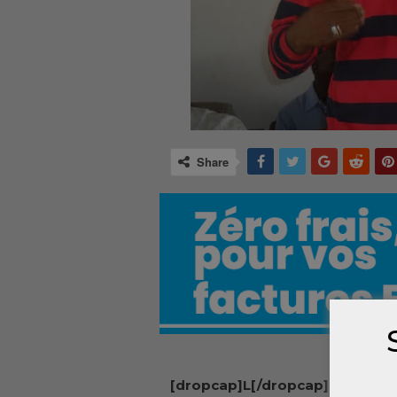
Share
[dropcap]L[/dropcap]e préside