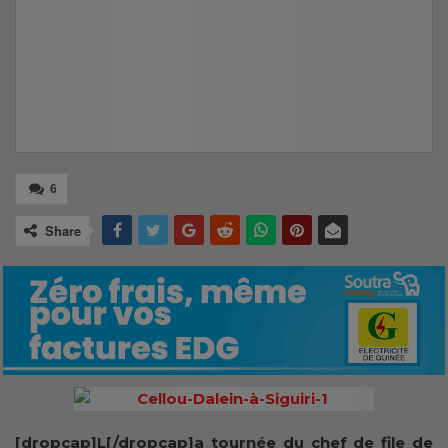
6
Share
[dropcap]L[/dropcap]a tournée du chef de file de