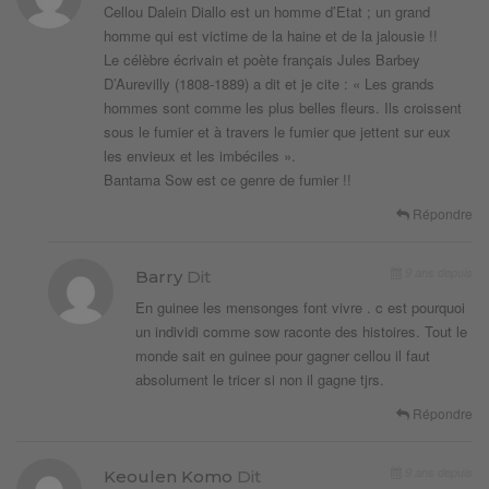
Cellou Dalein Diallo est un homme d’Etat ; un grand
homme qui est victime de la haine et de la jalousie !!
Le célèbre écrivain et poète français Jules Barbey
D’Aurevilly (1808-1889) a dit et je cite : « Les grands
hommes sont comme les plus belles fleurs. Ils croissent
sous le fumier et à travers le fumier que jettent sur eux
les envieux et les imbéciles ».
Bantama Sow est ce genre de fumier !!
Répondre
9 ans depuis
Barry
Dit
En guinee les mensonges font vivre . c est pourquoi
un individi comme sow raconte des histoires. Tout le
monde sait en guinee pour gagner cellou il faut
absolument le tricer si non il gagne tjrs.
Répondre
9 ans depuis
Keoulen Komo
Dit