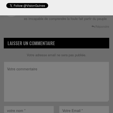
9 ans depuis
Malinqueue
Dit
Paul ça se voit que alpha Condé était ton prof puisque, tu
es imcapable de comprendre la foule fait partir du peuple
Répondre
LAISSER UN COMMENTAIRE
Votre adresse email ne sera pas publiée.