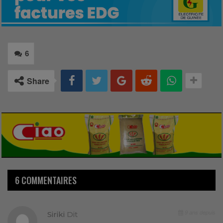
6
Share
6 COMMENTAIRES
9 ans depuis
Siriki
Dit