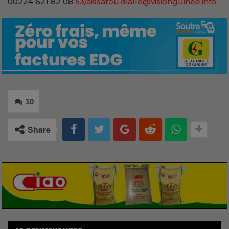
00224 621 82 08
53/aissatou.diallo@visionguinee.info
10
Share