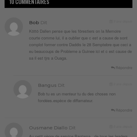
10 COMMENTAIRES
9 ans depuis
Bob
Dit
Köttö Dallen pense que les förestiers on la Memoire
courte comme lui, il a oublier que c est a cause de sont
complot former contre Daddis le 28 Semptebre que ceci a
eu beaucoups de Probleme a Guinee ici et c est cause de
sa il est tjrs a Ouaga.
Répondre
9 ans depuis
Bangus
Dit
Bob tu es un menteur tu du des choses non
fondées.espèce de diffamateur.
Répondre
9 ans depuis
Ousmane Diallo
Dit
Au petit nègre de service Bantama , de tous les leaders