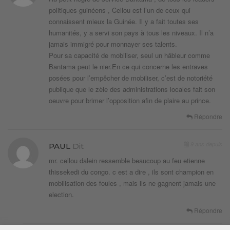
politiques guinéens , Cellou est l’un de ceux qui
connaissent mieux la Guinée. Il y a fait toutes ses
humanités, y a servi son pays à tous les niveaux. Il n’a
jamais immigré pour monnayer ses talents.
Pour sa capacité de mobiliser, seul un hâbleur comme
Bantama peut le nier.En ce qui concerne les entraves
posées pour l’empêcher de mobiliser, c’est de notoriété
publique que le zèle des administrations locales fait son
oeuvre pour brimer l’opposition afin de plaire au prince.
Répondre
9 ans depuis
PAUL
Dit
mr. cellou dalein ressemble beaucoup au feu etienne
thissekedi du congo. c est a dire , ils sont champion en
mobilisation des foules , mais ils ne gagnent jamais une
election.
Répondre