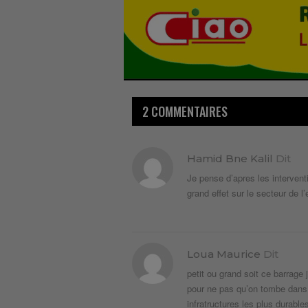
2 COMMENTAIRES
Hamid Bne Kalil
Dit
Je pense d’apres les intervent
grand effet sur le secteur de 
Loua Maurice
Dit
petit ou grand soit ce barrage
pour ne pas qu’on tombe dans 
infratructures les plus durabl