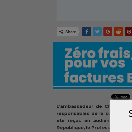
Share
L’ambassadeur de Chine, son 
responsables de la société CWE
été reçus en audience ce ma
République, le Professeur Alpha