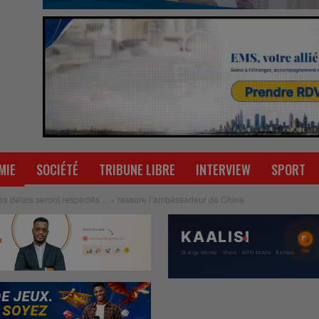
MIE
SOCIÉTÉ
TRIBUNE LIBRE
INTERVIEW
SPORT
Les délais seront respectés… » rassure l’ambassadeur de Chine