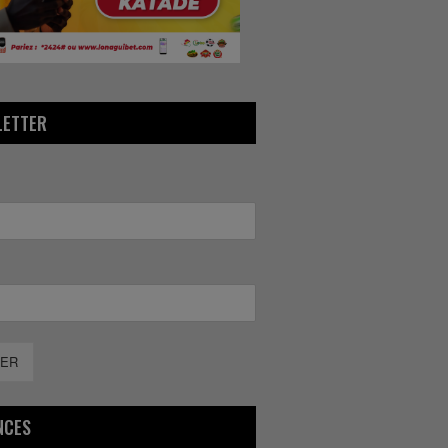
LETTER
ER
NCES