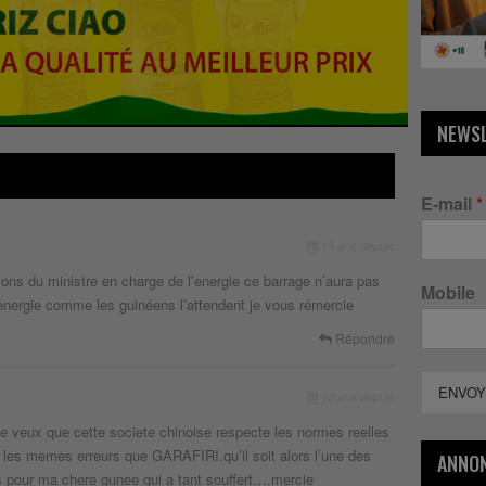
NEWS
E-mail
*
13 ans depuis
ions du ministre en charge de l’energie ce barrage n’aura pas
Mobile
l’energie comme les guinéens l’attendent je vous rémercie
Répondre
ENVOY
13 ans depuis
 je veux que cette societe chinoise respecte les normes reelles
les memes erreurs que GARAFIRI.qu’il soit alors l’une des
ANNO
es pour ma chere gunee qui a tant souffert….mercie