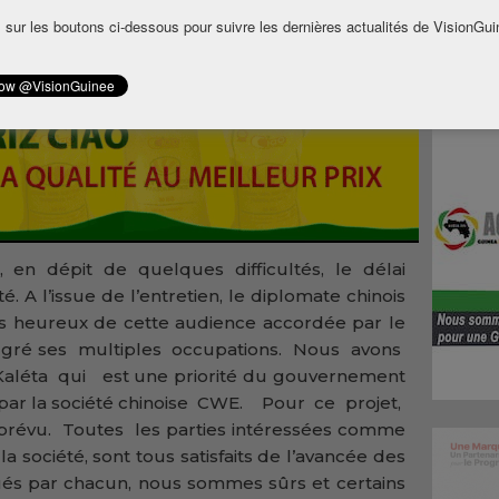
 ont porté sur l’évolution des travaux du
 sur les boutons ci-dessous pour suivre les dernières actualités de VisionGui
 Kaléta dont la société CWE a en charge
 en dépit de quelques difficultés, le délai
. A l’issue de l’entretien, le diplomate chinois
s heureux de cette audience accordée par le
algré ses multiples occupations. Nous avons
aléta qui est une priorité du gouvernement
s par la société chinoise CWE. Pour ce projet,
révu. Toutes les parties intéressées comme
la société, sont tous satisfaits de l’avancée des
gués par chacun, nous sommes sûrs et certains