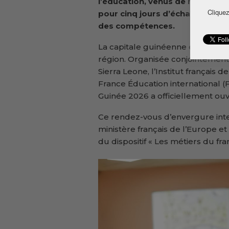
l’éducation, venus de huit pays 
Cliquez
pour cinq jours d’échanges, d
des compétences.
La capitale guinéenne est au cœ
région. Organisée conjointement
Sierra Leone, l’Institut français 
France Éducation international (
Guinée 2026 a officiellement ouv
Ce rendez-vous d’envergure inte
ministère français de l’Europe et 
du dispositif « Les métiers du fr