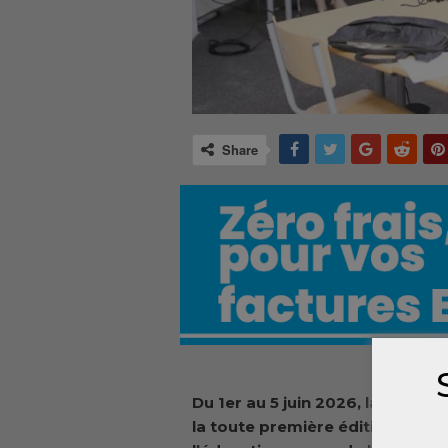
Share
Du 1er au 5 juin 2026, la Guinée 
la toute première édition régio