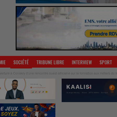
MIE
SOCIÉTÉ
TRIBUNE LIBRE
INTERVIEW
SPORT
erture à Conakry d’une rencontre ouest-africaine sur la formation aux métiers du f