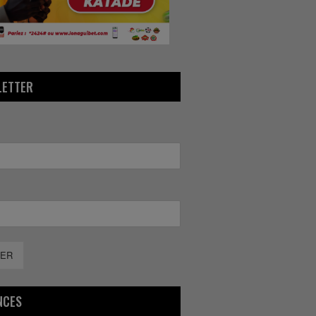
LETTER
ER
NCES