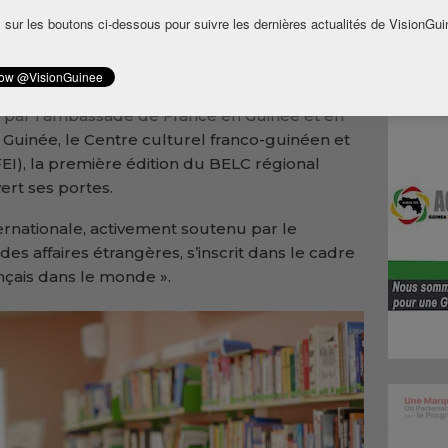
d’Afrique de l’Ouest, sont réunis à Conakry
 sur les boutons ci-dessous pour suivre les dernières actualités de VisionGui
’innovation pédagogique et de renforcement
ur des dynamiques éducatives de la sous-
 par l’ambassade de France en Guinée et en
de Guinée, le Centre culturel franco-guinéen et
FEI), la première édition du BELC régional
ert ses portes.
rnationale, activement soutenu par le
des affaires étrangères, s’inscrit dans le cadre
ançais dans le monde ».