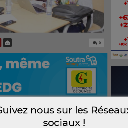
0
Suivez nous sur les Réseau
accueille, au Centre culturel franco-guinéen,
sociaux !
nale du BELC. Près de cent professionnels de