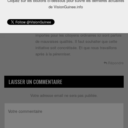
Cliquez sur les boutons ci-dessous pour suivre les dernières actualités
D’où l’intérêt des propos tenus par le chef de l’Etat. Il
de VisionGuinee.info
faut que l’offre soit nationale et suffisante. De cette
façon les gens se feront du revenu grâce à l’activité
de production mais aussi ils se nourriront avec des
produits à la source.Sachant que les aliments
importés pour les citoyens ordinaires ici sont parfois
de mauvaises qualités. Il faut souhaiter que cette
initiative soit concrétisée. Et que nous travaillons
après à la pérenniser.
Répondre
LAISSER UN COMMENTAIRE
Votre adresse email ne sera pas publiée.