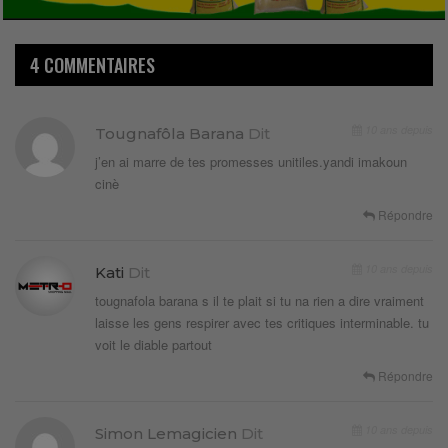
4 COMMENTAIRES
10 ans depuis
Tougnafôla Barana
Dit
j’en ai marre de tes promesses unitiles.yandi imakoun
cinè
Répondre
10 ans depuis
Kati
Dit
tougnafola barana s il te plait si tu na rien a dire vraiment
laisse les gens respirer avec tes critiques interminable. tu
voit le diable partout
Répondre
10 ans depuis
Simon Lemagicien
Dit