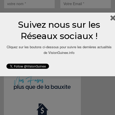
Suivez nous sur les
Réseaux sociaux !
Save my name, email, and website in this browser for the next
time I comment.
Cliquez sur les boutons ci-dessous pour suivre les dernières actualités
de VisionGuinee.info