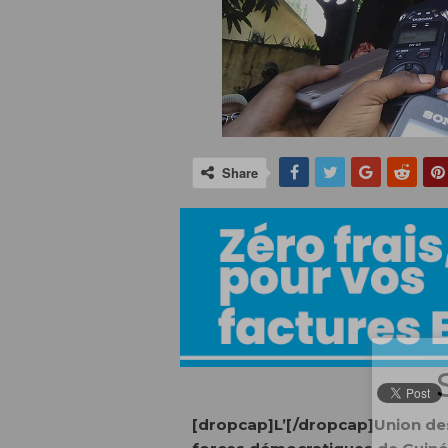
Share
[dropcap]L’[/dropcap]Union de