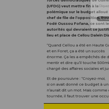
forces démocratiques de Guin
Cliquez
(UFDG) veut mettre fin à la
polémique sur le budget alloué
chef de file de l’opposition. Pou
Fodé Oussou Fofana, ce sont l
autorités qui devraient se justif
lieu et place de Cellou Dalein Dia
‘’Quand Cellou a été en Haute G
et en Foret, ça a été un succès
énorme. Ça les a empêchés de dormi
mentir et dire qu’il touche 500mil
chargé des affaires sociales et j
Et de poursuivre : ‘’Croyez-moi,
si on avait donné ce budget à un
n’aurait dit un mot. Mais comme c
tournée, il faut trouver une occu