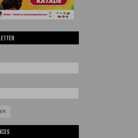
LETTER
ER
NCES