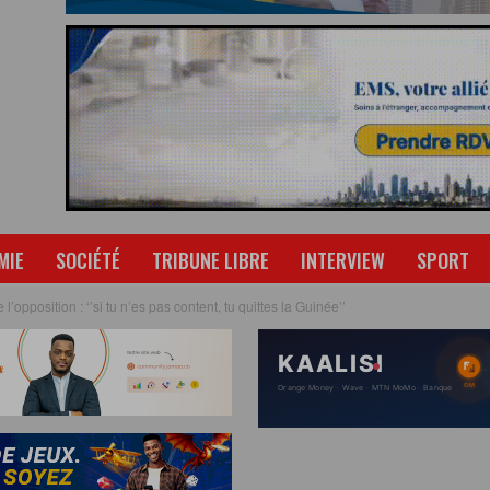
MIE
SOCIÉTÉ
TRIBUNE LIBRE
INTERVIEW
SPORT
l’opposition : ‘’si tu n’es pas content, tu quittes la Guinée’’