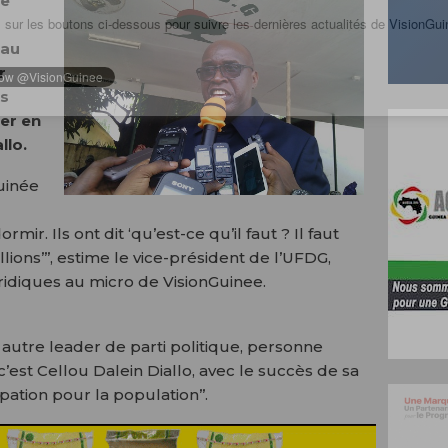
ée
 sur les boutons ci-dessous pour suivre les dernières actualités de VisionGui
 au
r
es
ier en
llo.
uinée
r. Ils ont dit ‘qu’est-ce qu’il faut ? Il faut
lions’’’, estime le vice-président de l’UFDG,
uridiques au micro de VisionGuinee.
 autre leader de parti politique, personne
’est Cellou Dalein Diallo, avec le succès de sa
pation pour la population’’.