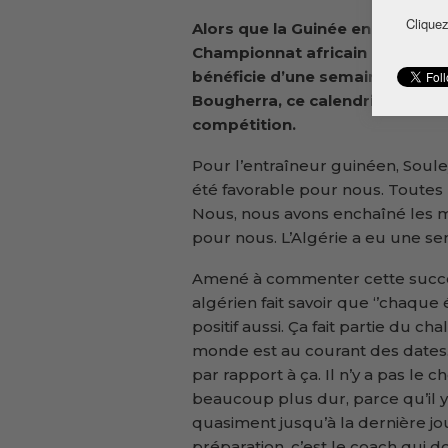
Cliquez
Alors que la Guinée enchaîne l
Championnat africain des Nation
bénéficie d’une semaine de repo
Bougherra, ce calendrier peut 
compétition.
Pour l’entraîneur guinéen, Soule
été favorable pour nous. Toutes 
Nous, nous avons enchaîné les mat
pour nous. L’Algérie a eu une se
Amené à commenter cette succes
algérien fait savoir que ‘’chaque
positif aussi. Ça fait partie du cha
monde est au courant des dates.
par rapport à ça. Il n’y a pas le c
beaucoup plus dur, parce qu’il y
quasiment jusqu’à la dernière jo
préparation, c’est le coach qui doi