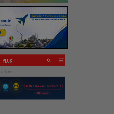
PLUS
anticiper’’