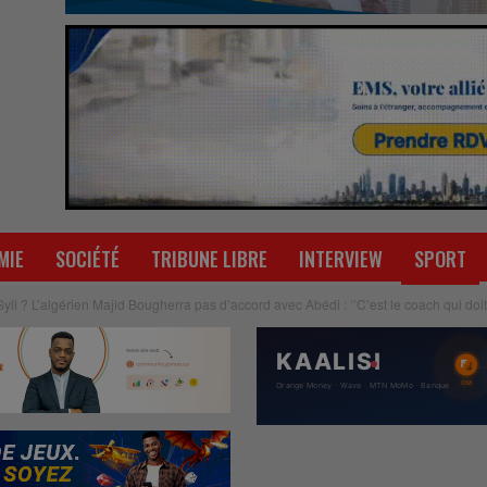
MIE
SOCIÉTÉ
TRIBUNE LIBRE
INTERVIEW
SPORT
li ? L’algérien Majid Bougherra pas d’accord avec Abédi : ‘’C’est le coach qui doit 