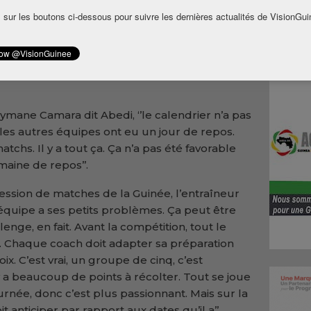
 sur les boutons ci-dessous pour suivre les dernières actualités de VisionGui
es matches en Ouganda dans le cadre du
s, son prochain adversaire, l’Algérie,
s. Cependant, selon le coach algérien, Majid
être favorable ou défavorable dans une
ymane Camara dit Abedi, ‘’le calendrier n’a pas
les autres équipes ont eu un jour de repos.
chs. Il y a tout ça. Ça n’a pas été favorable
maine de repos’’.
sion de matches de la Guinée, l’entraîneur
 équipe a ses petits problèmes. Ça peut être
llenge, en fait. Avant la compétition, tout le
 Chaque coach doit adapter sa préparation
hoix. C’est vrai, un groupe de cinq, c’est
 a beaucoup de points à récolter. Tout se joue
urnée, donc c’est plus passionnant. Mais sur la
t anticiper par rapport aux dates qu’il a’’.