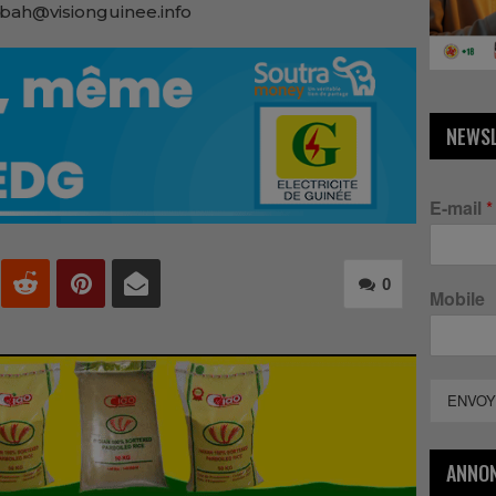
bah@visionguinee.info
NEWS
E-mail
*
0
Mobile
ENVOY
ANNO