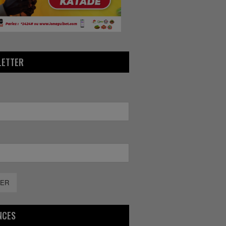
LETTER
ER
NCES