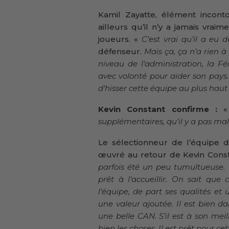
Kamil Zayatte, élément incont
ailleurs qu’il n’y a jamais vrai
joueurs. «
C’est vrai qu’il a eu 
défenseur.
Mais ça, ça n’a rien à
niveau de l’administration, la Fé
avec volonté pour aider son pays.
d’hisser cette équipe au plus haut
Kevin Constant confirme :
supplémentaires, qu’il y a pas mal
Le sélectionneur de l’équipe 
œuvré au retour de Kevin Const
parfois été un peu tumultueuse. 
prêt à l’accueillir. On sait qu
l’équipe, de part ses qualités et
une valeur ajoutée. Il est bien dan
une belle CAN. S’il est à son meille
bien les choses. Il est prêt pour ce