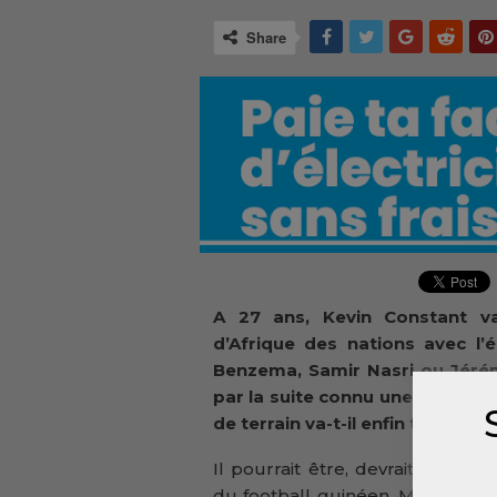
Share
A 27 ans, Kevin Constant v
d’Afrique des nations avec l’
Benzema, Samir Nasri ou Jéré
par la suite connu une histoire 
de terrain va-t-il enfin trouvé 
Il pourrait être, devrait être, la 
du football guinéen. Mais, à 27 