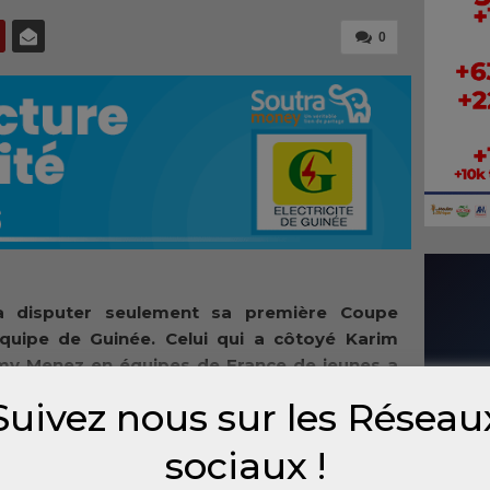
0
a disputer seulement sa première Coupe
équipe de Guinée. Celui qui a côtoyé Karim
my Menez en équipes de France de jeunes a
tourmentée avec le « Sily National ». Le milieu
Suivez nous sur les Réseau
sa place en sélection durant cette CAN 2015 ?
sociaux !
star
ans,