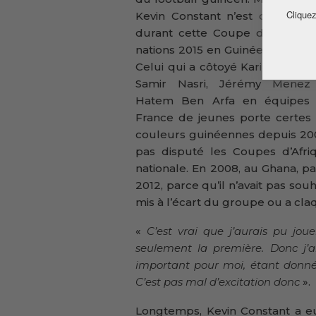
Cliquez
Kevin Constant n’est qu’un nov
durant cette Coupe d’Afrique 
nations 2015 en Guinée équatoria
Celui qui a côtoyé Karim Benze
Samir Nasri, Jérémy Menez
Hatem Ben Arfa en équipes
France de jeunes porte certes 
couleurs guinéennes depuis 2007.
pas disputé les Coupes d’Afri
nationale. En 2008, au Ghana, par
2012, parce qu’il n’avait pas souha
mis à l’écart du groupe ou a claq
«
C’est vrai que j’aurais pu jou
seulement la première. Donc j’ai
important pour moi, étant donné 
C’est pas mal d’excitation donc
».
Longtemps, Kevin Constant a 