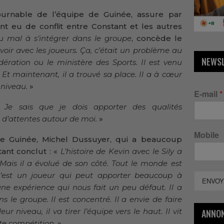
ournable de l’équipe de Guinée, assure par
ment eu de conflit entre Constant et les autres
du mal à s’intégrer dans le groupe
, concède le
 voir avec les joueurs. Ça, c’était un problème au
NEWS
dération ou le ministère des Sports. Il est venu
 Et maintenant, il a trouvé sa place. Il a à cœur
 niveau.
»
E-mail
*
«
Je sais que je dois apporter des qualités
 d’attentes autour de moi.
»
Mobile
de Guinée, Michel Dussuyer, qui a beaucoup
ant conclut : «
L’histoire de Kevin avec le Sily a
Mais il a évolué de son côté. Tout le monde est
e c’est un joueur qui peut apporter beaucoup à
ENVOY
 une expérience qui nous fait un peu défaut. Il a
s le groupe. Il est concentré. Il a envie de faire
ur niveau, il va tirer l’équipe vers le haut. Il vit
ANNO
tte compétition.
»