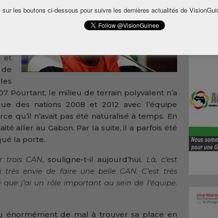
 sur les boutons ci-dessous pour suivre les dernières actualités de VisionGui
ice
des
le.
ma,
 et
 de
les
 Pourtant, le milieu de terrain polyvalent n’a
que des nations 2008 et 2012 avec l’équipe
ce qu’il n’avait pas été naturalisé à temps. En
ité aller au Gabon. Par la suite, il a parfois été
ué la porte.
er trois CAN
, souligne-t-il aujourd’hui.
Là, c’est
 très envie de faire une belle CAN. C’est très
que j’ai un rôle important au sein de l’équipe.
eu énormément de mal à trouver sa place en