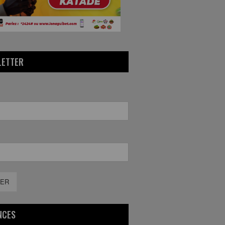
LETTER
ER
NCES