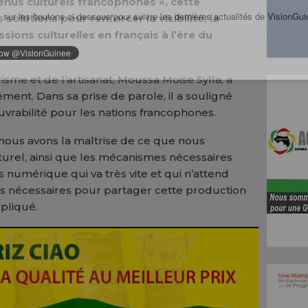
enus culturels francophones », cette
 sur les boutons ci-dessous pour suivre les dernières actualités de VisionGui
 solutions pour renforcer la visibilité, la
essions culturelles en français à l’ère du
isme et de l’artisanat, Moussa Moise Sylla, a
ment. Dans sa prise de parole, il a souligné
uvrabilité pour les nations francophones.
 nous avons la maîtrise de ce que nous
rel, ainsi que les mécanismes nécessaires
 numérique qui va très vite et qui n’attend
rs nécessaires pour partager cette production
xpliqué.