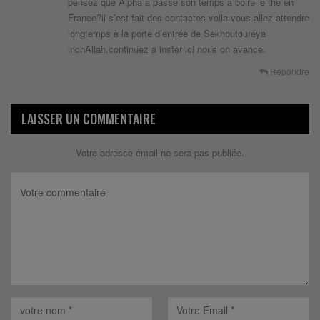
pensez que Alpha a passé son temps à boire le thé en
France?il s’est fait des contactes voila.vous allez attendre
longtemps à la porte d’entrée de Sekhoutouréya
inchAllah.continuez à inster ici nous on avance.
Répondre
LAISSER UN COMMENTAIRE
Votre adresse email ne sera pas publiée.