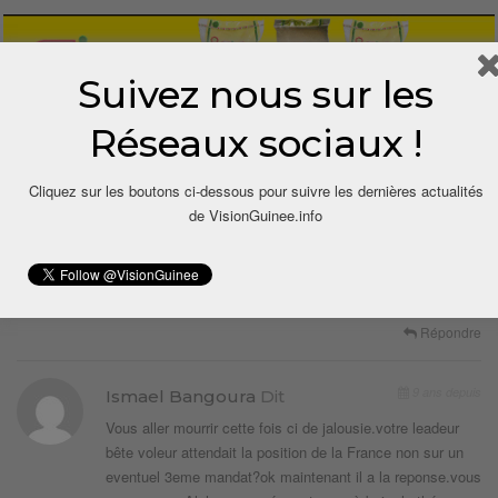
Suivez nous sur les
Réseaux sociaux !
2 COMMENTAIRES
Cliquez sur les boutons ci-dessous pour suivre les dernières actualités
de VisionGuinee.info
9 ans depuis
Vérité
Dit
Un ministre des affaires étrangère lol pas ce que la France
ne considère pas la guinée
Répondre
9 ans depuis
Ismael Bangoura
Dit
Vous aller mourrir cette fois ci de jalousie.votre leadeur
bête voleur attendait la position de la France non sur un
eventuel 3eme mandat?ok maintenant il a la reponse.vous