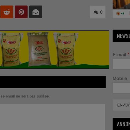
0
NEWS
E-mail
*
Mobile
sse email ne sera pas publiée.
ENVOY
ANNO