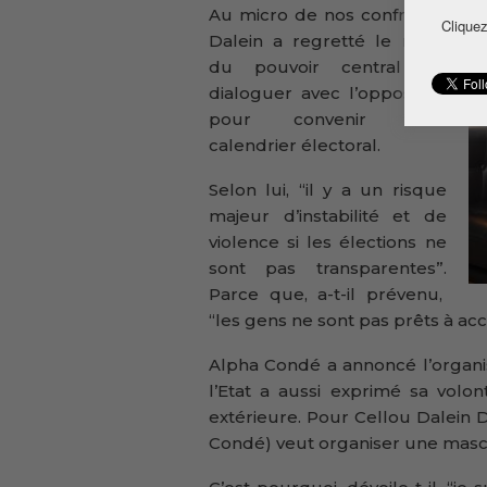
Au micro de nos confrères,
Cliquez
Dalein a regretté le refus
du pouvoir central de
dialoguer avec l’opposition
pour convenir d’un
calendrier électoral.
Selon lui, “il y a un risque
majeur d’instabilité et de
violence si les élections ne
sont pas transparentes”.
Parce que, a-t-il prévenu,
“les gens ne sont pas prêts à ac
Alpha Condé a annoncé l’organis
l’Etat a aussi exprimé sa volo
extérieure. Pour Cellou Dalein Di
Condé) veut organiser une masca