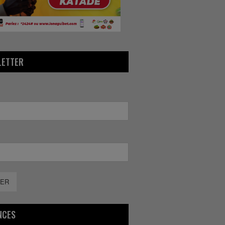
LETTER
ER
NCES