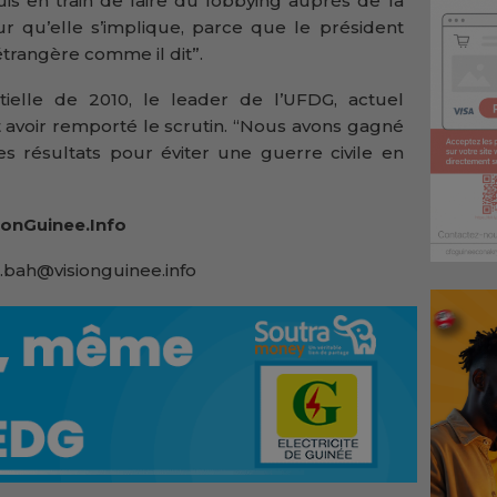
 suis en train de faire du lobbying auprès de la
 qu’elle s’implique, parce que le président
trangère comme il dit”.
ielle de 2010, le leader de l’UFDG, actuel
dit avoir remporté le scrutin. “Nous avons gagné
s résultats pour éviter une guerre civile en
onGuinee.Info
.bah@visionguinee.info