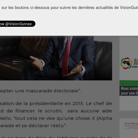
 sur les boutons ci-dessous pour suivre les dernières actualités de VisionGui
cepter une mascarade électorale”.
ation de la présidentielle en 2015. Le chef de
nté de financer le scrutin, sans aucune aide
allo, “tout cela ne vise qu’une chose, il (Alpha
rade et se déclarer réélu”.