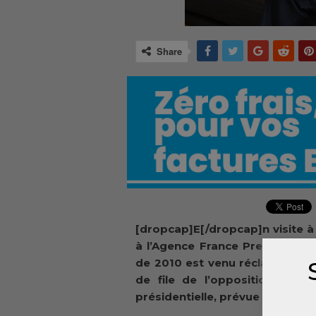
Share
[dropcap]E[/dropcap]n visite à 
à l’Agence France Presse (AFP)
de 2010 est venu réclamer l’ai
de file de l’opposition a an
présidentielle, prévue cette ann