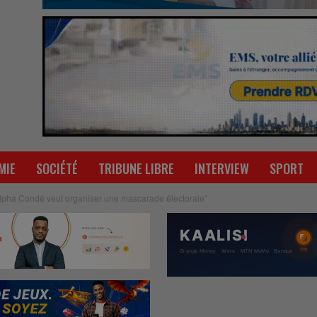
MIE
SOCIÉTÉ
TRIBUNE LIBRE
INTERVIEW
SPORT
“Alpha Condé veut organiser une mascarade électorale”